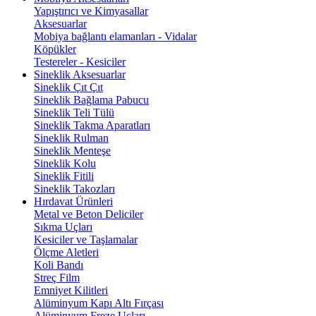
Yapıştırıcı ve Kimyasallar
Aksesuarlar
Mobiya bağlantı elamanları - Vidalar
Köpükler
Testereler - Kesiciler
Sineklik Aksesuarlar
Sineklik Çıt Çıt
Sineklik Bağlama Pabucu
Sineklik Teli Tülü
Sineklik Takma Aparatları
Sineklik Rulman
Sineklik Menteşe
Sineklik Kolu
Sineklik Fitili
Sineklik Takozları
Hırdavat Ürünleri
Metal ve Beton Deliciler
Sıkma Uçları
Kesiciler ve Taşlamalar
Ölçme Aletleri
Koli Bandı
Streç Film
Emniyet Kilitleri
Alüminyum Kapı Altı Fırçası
Alüminyum Freze Uçları