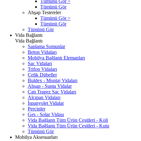
Tümünü Gör >
Tümünü Gör
Ahşap Testereler
Tümünü Gör >
Tümünü Gör
Tümünü Gör
Vida Bağlantı
Vida Bağlantı
Saplama Somunlar
Beton Vidaları
Mobilya Bağlantı Elemanları
Sac Vidaları
Trifon Vidaları
Çelik Dübeller
Buldex - Montaj Vidaları
Ahşap - Sunta Vidalar
Çatı Trapez Sac Vidaları
Alçıpan Vidaları
İspanyolet Vidalar
Perçinler
Ges - Solar Vidası
Vida Bağlantı Tüm Ürün Çeşitleri - Koli
Vida Bağlantı Tüm Ürün Çeşitleri - Kutu
Tümünü Gör
Mobilya Aksesuarları