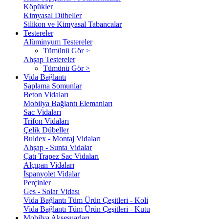
Köpükler
Kimyasal Dübeller
Silikon ve Kimyasal Tabancalar
Testereler
Alüminyum Testereler
Tümünü Gör >
Ahşap Testereler
Tümünü Gör >
Vida Bağlantı
Saplama Somunlar
Beton Vidaları
Mobilya Bağlantı Elemanları
Sac Vidaları
Trifon Vidaları
Çelik Dübeller
Buldex - Montaj Vidaları
Ahşap - Sunta Vidalar
Çatı Trapez Sac Vidaları
Alçıpan Vidaları
İspanyolet Vidalar
Perçinler
Ges - Solar Vidası
Vida Bağlantı Tüm Ürün Çeşitleri - Koli
Vida Bağlantı Tüm Ürün Çeşitleri - Kutu
Mobilya Aksesuarları