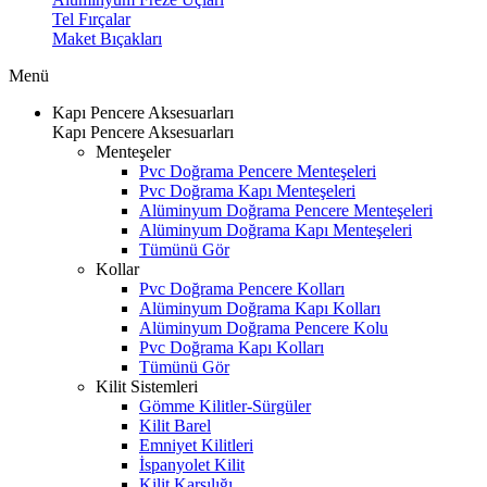
Tel Fırçalar
Maket Bıçakları
Menü
Kapı Pencere Aksesuarları
Kapı Pencere Aksesuarları
Menteşeler
Pvc Doğrama Pencere Menteşeleri
Pvc Doğrama Kapı Menteşeleri
Alüminyum Doğrama Pencere Menteşeleri
Alüminyum Doğrama Kapı Menteşeleri
Tümünü Gör
Kollar
Pvc Doğrama Pencere Kolları
Alüminyum Doğrama Kapı Kolları
Alüminyum Doğrama Pencere Kolu
Pvc Doğrama Kapı Kolları
Tümünü Gör
Kilit Sistemleri
Gömme Kilitler-Sürgüler
Kilit Barel
Emniyet Kilitleri
İspanyolet Kilit
Kilit Karşılığı