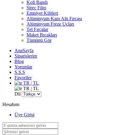
Koli Bandı
Streç Film
Emniyet Kilitleri
Alüminyum Kapı Altı Fırçası
Alüminyum Freze Uçları
Tel Fırçalar
Maket Bıçakları
Tümünü Gör
AnaSayfa
Siparişlerim
Blog
Yorumlar
S.S.S
Favoriler
TR | TL
TR | TL
Dil
Hesabım
Üye Girişi