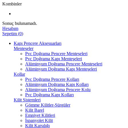
Kombinler
Sonuç bulunamadı.
Hesabım
Sepetim
(
0
)
Kapı Pencere Aksesuarları
Menteşeler
Pvc Doğrama Pencere Menteşeleri
Pvc Doğrama Kapı Menteşeleri
Alüminyum Doğrama Pencere Menteşeleri
Alüminyum Doğrama Kapı Menteşeleri
Kollar
Pvc Doğrama Pencere Kolları
Alüminyum Doğrama Kapı Kolları
Alüminyum Doğrama Pencere Kolu
Pvc Doğrama Kapı Kolları
Kilit Sistemleri
Gömme Kilitler-Sürgüler
Kilit Barel
Emniyet Kilitleri
İspanyolet Kilit
Kilit Karşılığı