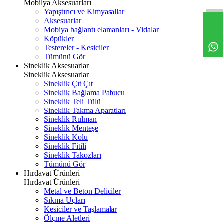
Mobilya Aksesuarları
Yapıştırıcı ve Kimyasallar
Aksesuarlar
Mobiya bağlantı elamanları - Vidalar
Köpükler
Testereler - Kesiciler
Tümünü Gör
Sineklik Aksesuarlar
Sineklik Aksesuarlar
Sineklik Çıt Çıt
Sineklik Bağlama Pabucu
Sineklik Teli Tülü
Sineklik Takma Aparatları
Sineklik Rulman
Sineklik Menteşe
Sineklik Kolu
Sineklik Fitili
Sineklik Takozları
Tümünü Gör
Hırdavat Ürünleri
Hırdavat Ürünleri
Metal ve Beton Deliciler
Sıkma Uçları
Kesiciler ve Taşlamalar
Ölçme Aletleri