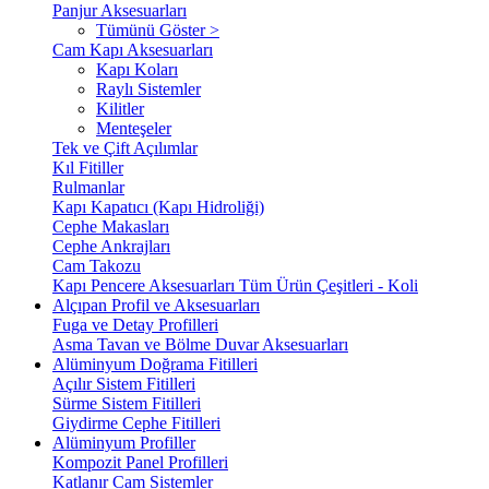
Panjur Aksesuarları
Tümünü Göster >
Cam Kapı Aksesuarları
Kapı Koları
Raylı Sistemler
Kilitler
Menteşeler
Tek ve Çift Açılımlar
Kıl Fitiller
Rulmanlar
Kapı Kapatıcı (Kapı Hidroliği)
Cephe Makasları
Cephe Ankrajları
Cam Takozu
Kapı Pencere Aksesuarları Tüm Ürün Çeşitleri - Koli
Alçıpan Profil ve Aksesuarları
Fuga ve Detay Profilleri
Asma Tavan ve Bölme Duvar Aksesuarları
Alüminyum Doğrama Fitilleri
Açılır Sistem Fitilleri
Sürme Sistem Fitilleri
Giydirme Cephe Fitilleri
Alüminyum Profiller
Kompozit Panel Profilleri
Katlanır Cam Sistemler