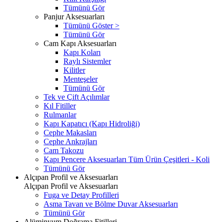
Tümünü Gör
Panjur Aksesuarları
Tümünü Göster >
Tümünü Gör
Cam Kapı Aksesuarları
Kapı Koları
Raylı Sistemler
Kilitler
Menteşeler
Tümünü Gör
Tek ve Çift Açılımlar
Kıl Fitiller
Rulmanlar
Kapı Kapatıcı (Kapı Hidroliği)
Cephe Makasları
Cephe Ankrajları
Cam Takozu
Kapı Pencere Aksesuarları Tüm Ürün Çeşitleri - Koli
Tümünü Gör
Alçıpan Profil ve Aksesuarları
Alçıpan Profil ve Aksesuarları
Fuga ve Detay Profilleri
Asma Tavan ve Bölme Duvar Aksesuarları
Tümünü Gör
Alüminyum Doğrama Fitilleri