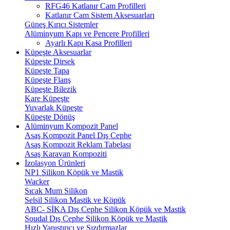
RFG46 Katlanır Cam Profilleri
Katlanır Cam Sistem Aksesuarları
Güneş Kırıcı Sistemler
Alüminyum Kapı ve Pencere Profilleri
Ayarlı Kapı Kasa Profilleri
Küpeşte Aksesuarlar
Küpeşte Dirsek
Küpeşte Tapa
Küpeşte Flanş
Küpeşte Bilezik
Kare Küpeşte
Yuvarlak Küpeşte
Küpeşte Dönüş
Alüminyum Kompozit Panel
Asaş Kompozit Panel Dış Cephe
Asaş Kompozit Reklam Tabelası
Asaş Karavan Kompoziti
İzolasyon Ürünleri
NP1 Silikon Köpük ve Mastik
Wacker
Sıcak Mum Silikon
Selsil Silikon Mastik ve Köpük
ABC- SİKA Dış Cephe Silikon Köpük ve Mastik
Soudal Dış Cephe Silikon Köpük ve Mastik
Hızlı Yapıştırıcı ve Sızdırmazlar