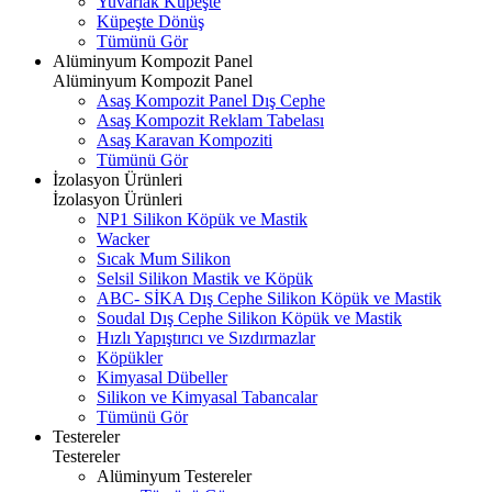
Yuvarlak Küpeşte
Küpeşte Dönüş
Tümünü Gör
Alüminyum Kompozit Panel
Alüminyum Kompozit Panel
Asaş Kompozit Panel Dış Cephe
Asaş Kompozit Reklam Tabelası
Asaş Karavan Kompoziti
Tümünü Gör
İzolasyon Ürünleri
İzolasyon Ürünleri
NP1 Silikon Köpük ve Mastik
Wacker
Sıcak Mum Silikon
Selsil Silikon Mastik ve Köpük
ABC- SİKA Dış Cephe Silikon Köpük ve Mastik
Soudal Dış Cephe Silikon Köpük ve Mastik
Hızlı Yapıştırıcı ve Sızdırmazlar
Köpükler
Kimyasal Dübeller
Silikon ve Kimyasal Tabancalar
Tümünü Gör
Testereler
Testereler
Alüminyum Testereler