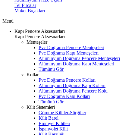
Tel Fırçalar
Maket Bıçakları
Menü
Kapı Pencere Aksesuarları
Kapı Pencere Aksesuarları
Menteşeler
Pvc Doğrama Pencere Menteşeleri
Pvc Doğrama Kapı Menteşeleri
Alüminyum Doğrama Pencere Menteşeleri
Alüminyum Doğrama Kapı Menteşeleri
Tümünü Gör
Kollar
Pvc Doğrama Pencere Kolları
Alüminyum Doğrama Kapı Kolları
Alüminyum Doğrama Pencere Kolu
Pvc Doğrama Kapı Kolları
Tümünü Gör
Kilit Sistemleri
Gömme Kilitler-Sürgüler
Kilit Barel
Emniyet Kilitleri
İspanyolet Kilit
Kilit Karşılığı