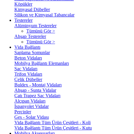
Köpükler
Kimyasal Dübeller
Silikon ve Kimyasal Tabancalar
Testereler
Alüminyum Testereler
Tümünü Gör >
Ahşap Testereler
Tümünü Gör >
Vida Bağlantı
Saplama Somunlar
Beton Vidaları
Mobilya Bağlantı Elemanları
Sac Vidaları
Trifon Vidaları
Çelik Dübeller
Buldex - Montaj Vidaları
Ahşap - Sunta Vidalar
Çatı Trapez Sac Vidaları
Alçıpan Vidaları
İspanyolet Vidalar
Perçinler
Ges - Solar Vidası
Vida Bağlantı Tüm Ürün Çeşitleri - Koli
Vida Bağlantı Tüm Ürün Çeşitleri - Kutu
Mobilya Aksesuarları