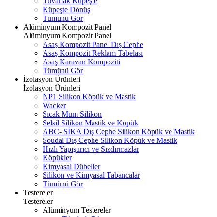
Yuvarlak Küpeşte
Küpeşte Dönüş
Tümünü Gör
Alüminyum Kompozit Panel
Alüminyum Kompozit Panel
Asaş Kompozit Panel Dış Cephe
Asaş Kompozit Reklam Tabelası
Asaş Karavan Kompoziti
Tümünü Gör
İzolasyon Ürünleri
İzolasyon Ürünleri
NP1 Silikon Köpük ve Mastik
Wacker
Sıcak Mum Silikon
Selsil Silikon Mastik ve Köpük
ABC- SİKA Dış Cephe Silikon Köpük ve Mastik
Soudal Dış Cephe Silikon Köpük ve Mastik
Hızlı Yapıştırıcı ve Sızdırmazlar
Köpükler
Kimyasal Dübeller
Silikon ve Kimyasal Tabancalar
Tümünü Gör
Testereler
Testereler
Alüminyum Testereler