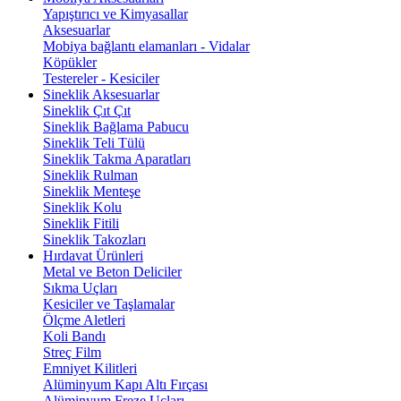
Yapıştırıcı ve Kimyasallar
Aksesuarlar
Mobiya bağlantı elamanları - Vidalar
Köpükler
Testereler - Kesiciler
Sineklik Aksesuarlar
Sineklik Çıt Çıt
Sineklik Bağlama Pabucu
Sineklik Teli Tülü
Sineklik Takma Aparatları
Sineklik Rulman
Sineklik Menteşe
Sineklik Kolu
Sineklik Fitili
Sineklik Takozları
Hırdavat Ürünleri
Metal ve Beton Deliciler
Sıkma Uçları
Kesiciler ve Taşlamalar
Ölçme Aletleri
Koli Bandı
Streç Film
Emniyet Kilitleri
Alüminyum Kapı Altı Fırçası
Alüminyum Freze Uçları