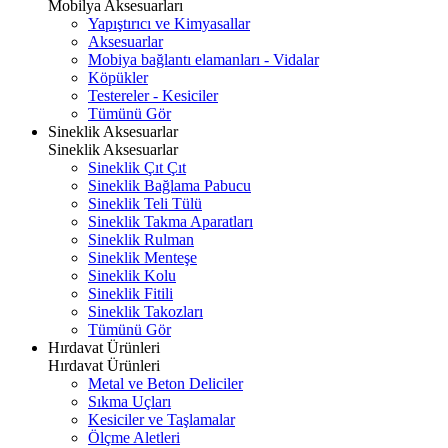
Mobilya Aksesuarları
Yapıştırıcı ve Kimyasallar
Aksesuarlar
Mobiya bağlantı elamanları - Vidalar
Köpükler
Testereler - Kesiciler
Tümünü Gör
Sineklik Aksesuarlar
Sineklik Aksesuarlar
Sineklik Çıt Çıt
Sineklik Bağlama Pabucu
Sineklik Teli Tülü
Sineklik Takma Aparatları
Sineklik Rulman
Sineklik Menteşe
Sineklik Kolu
Sineklik Fitili
Sineklik Takozları
Tümünü Gör
Hırdavat Ürünleri
Hırdavat Ürünleri
Metal ve Beton Deliciler
Sıkma Uçları
Kesiciler ve Taşlamalar
Ölçme Aletleri