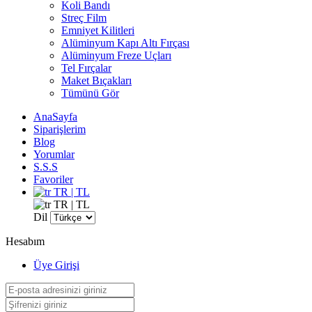
Koli Bandı
Streç Film
Emniyet Kilitleri
Alüminyum Kapı Altı Fırçası
Alüminyum Freze Uçları
Tel Fırçalar
Maket Bıçakları
Tümünü Gör
AnaSayfa
Siparişlerim
Blog
Yorumlar
S.S.S
Favoriler
TR | TL
TR | TL
Dil
Hesabım
Üye Girişi