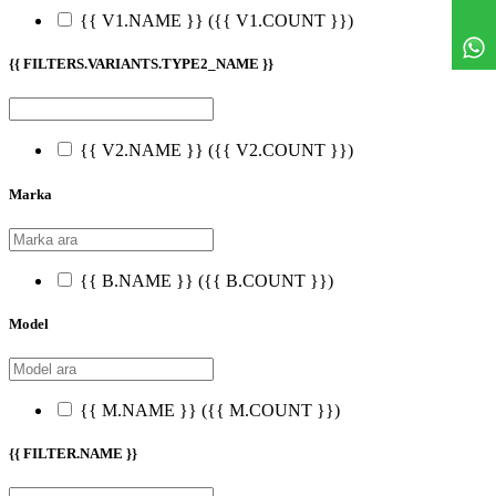
{{ V1.NAME }}
({{ V1.COUNT }})
{{ FILTERS.VARIANTS.TYPE2_NAME }}
{{ V2.NAME }}
({{ V2.COUNT }})
Marka
{{ B.NAME }}
({{ B.COUNT }})
Model
{{ M.NAME }}
({{ M.COUNT }})
{{ FILTER.NAME }}