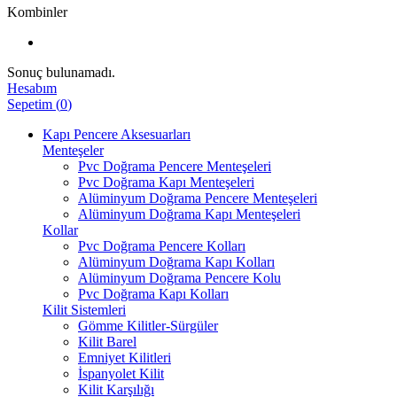
Kombinler
Sonuç bulunamadı.
Hesabım
Sepetim
(
0
)
Kapı Pencere Aksesuarları
Menteşeler
Pvc Doğrama Pencere Menteşeleri
Pvc Doğrama Kapı Menteşeleri
Alüminyum Doğrama Pencere Menteşeleri
Alüminyum Doğrama Kapı Menteşeleri
Kollar
Pvc Doğrama Pencere Kolları
Alüminyum Doğrama Kapı Kolları
Alüminyum Doğrama Pencere Kolu
Pvc Doğrama Kapı Kolları
Kilit Sistemleri
Gömme Kilitler-Sürgüler
Kilit Barel
Emniyet Kilitleri
İspanyolet Kilit
Kilit Karşılığı