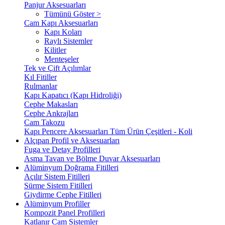
Panjur Aksesuarları
Tümünü Göster >
Cam Kapı Aksesuarları
Kapı Koları
Raylı Sistemler
Kilitler
Menteşeler
Tek ve Çift Açılımlar
Kıl Fitiller
Rulmanlar
Kapı Kapatıcı (Kapı Hidroliği)
Cephe Makasları
Cephe Ankrajları
Cam Takozu
Kapı Pencere Aksesuarları Tüm Ürün Çeşitleri - Koli
Alçıpan Profil ve Aksesuarları
Fuga ve Detay Profilleri
Asma Tavan ve Bölme Duvar Aksesuarları
Alüminyum Doğrama Fitilleri
Açılır Sistem Fitilleri
Sürme Sistem Fitilleri
Giydirme Cephe Fitilleri
Alüminyum Profiller
Kompozit Panel Profilleri
Katlanır Cam Sistemler