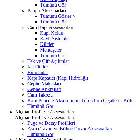
Tümünü Gör
Panjur Aksesuarları
Tümünü Göster >
Tümünü Gör
Cam Kapı Aksesuarları
Kapı Koları
Raylı Sistemler
Kilitler
Menteşeler
Tümünü Gör
Tek ve Çift Açılımlar
Kıl Fitiller
Rulmanlar
Kapı Kapatıcı (Kapı Hidroliği)
Cephe Makasları
Cephe Ankrajları
Cam Takozu
Kapı Pencere Aksesuarları Tüm Ürün Çeşitleri - Koli
Tümünü Gör
Alçıpan Profil ve Aksesuarları
Alçıpan Profil ve Aksesuarları
Fuga ve Detay Profilleri
Asma Tavan ve Bölme Duvar Aksesuarları
Tümünü Gör
Alüminyum Doğrama Fitilleri