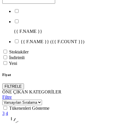
{{ F.NAME }}
{{ F.NAME }}
({{ F.COUNT }})
Stoktakiler
İndirimli
Yeni
Fiyat
FİLTRELE
ÖNE ÇIKAN KATEGORİLER
Filtre
Tükenenleri Gösterme
3
4