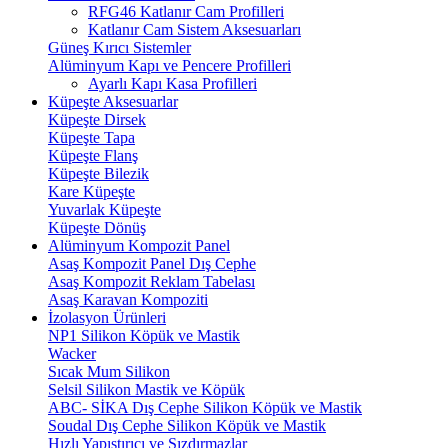
RFG46 Katlanır Cam Profilleri
Katlanır Cam Sistem Aksesuarları
Güneş Kırıcı Sistemler
Alüminyum Kapı ve Pencere Profilleri
Ayarlı Kapı Kasa Profilleri
Küpeşte Aksesuarlar
Küpeşte Dirsek
Küpeşte Tapa
Küpeşte Flanş
Küpeşte Bilezik
Kare Küpeşte
Yuvarlak Küpeşte
Küpeşte Dönüş
Alüminyum Kompozit Panel
Asaş Kompozit Panel Dış Cephe
Asaş Kompozit Reklam Tabelası
Asaş Karavan Kompoziti
İzolasyon Ürünleri
NP1 Silikon Köpük ve Mastik
Wacker
Sıcak Mum Silikon
Selsil Silikon Mastik ve Köpük
ABC- SİKA Dış Cephe Silikon Köpük ve Mastik
Soudal Dış Cephe Silikon Köpük ve Mastik
Hızlı Yapıştırıcı ve Sızdırmazlar