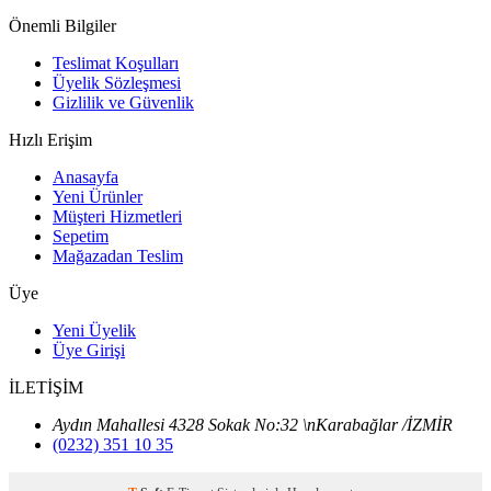
Önemli Bilgiler
Teslimat Koşulları
Üyelik Sözleşmesi
Gizlilik ve Güvenlik
Hızlı Erişim
Anasayfa
Yeni Ürünler
Müşteri Hizmetleri
Sepetim
Mağazadan Teslim
Üye
Yeni Üyelik
Üye Girişi
İLETİŞİM
Aydın Mahallesi 4328 Sokak No:32 \nKarabağlar /İZMİR
(0232) 351 10 35