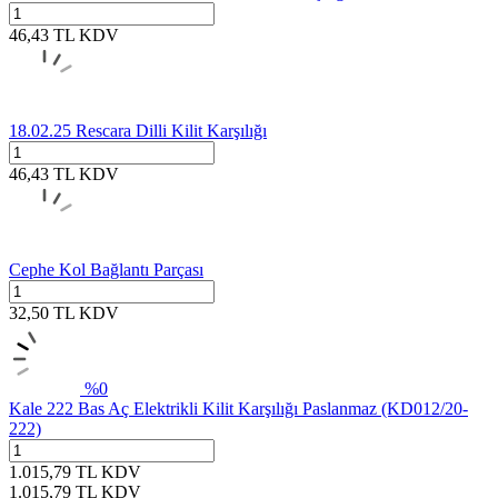
46,43
TL
KDV
18.02.25 Rescara Dilli Kilit Karşılığı
46,43
TL
KDV
Cephe Kol Bağlantı Parçası
32,50
TL
KDV
%
0
Kale 222 Bas Aç Elektrikli Kilit Karşılığı Paslanmaz (KD012/20-
222)
1.015,79
TL
KDV
1.015,79
TL
KDV