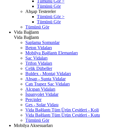
Tümünü Gör >
Tümünü Gör
Ahşap Testereler
Tümünü Gör >
Tümünü Gör
Tümünü Gör
Vida Bağlantı
Vida Bağlantı
Saplama Somunlar
Beton Vidaları
Mobilya Bağlantı Elemanları
Sac Vidaları
Trifon Vidaları
Çelik Dübeller
Buldex - Montaj Vidaları
Ahşap - Sunta Vidalar
Çatı Trapez Sac Vidaları
Alçıpan Vidaları
İspanyolet Vidalar
Perçinler
Ges - Solar Vidası
Vida Bağlantı Tüm Ürün Çeşitleri - Koli
Vida Bağlantı Tüm Ürün Çeşitleri - Kutu
Tümünü Gör
Mobilya Aksesuarları