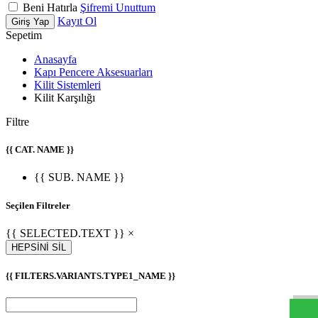
Beni Hatırla
Şifremi Unuttum
Kayıt Ol
Giriş Yap
Sepetim
Anasayfa
Kapı Pencere Aksesuarları
Kilit Sistemleri
Kilit Karşılığı
Filtre
{{ CAT. NAME }}
{{ SUB. NAME }}
Seçilen Filtreler
{{ SELECTED.TEXT }} ×
HEPSİNİ SİL
{{ FILTERS.VARIANTS.TYPE1_NAME }}