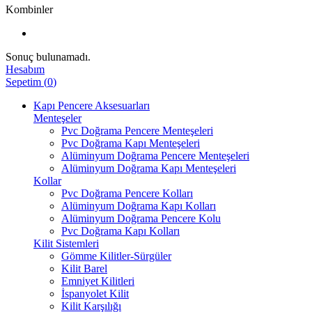
Kombinler
Sonuç bulunamadı.
Hesabım
Sepetim
(
0
)
Kapı Pencere Aksesuarları
Menteşeler
Pvc Doğrama Pencere Menteşeleri
Pvc Doğrama Kapı Menteşeleri
Alüminyum Doğrama Pencere Menteşeleri
Alüminyum Doğrama Kapı Menteşeleri
Kollar
Pvc Doğrama Pencere Kolları
Alüminyum Doğrama Kapı Kolları
Alüminyum Doğrama Pencere Kolu
Pvc Doğrama Kapı Kolları
Kilit Sistemleri
Gömme Kilitler-Sürgüler
Kilit Barel
Emniyet Kilitleri
İspanyolet Kilit
Kilit Karşılığı