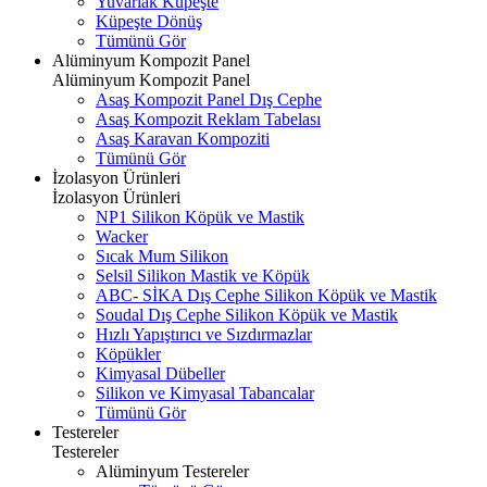
Yuvarlak Küpeşte
Küpeşte Dönüş
Tümünü Gör
Alüminyum Kompozit Panel
Alüminyum Kompozit Panel
Asaş Kompozit Panel Dış Cephe
Asaş Kompozit Reklam Tabelası
Asaş Karavan Kompoziti
Tümünü Gör
İzolasyon Ürünleri
İzolasyon Ürünleri
NP1 Silikon Köpük ve Mastik
Wacker
Sıcak Mum Silikon
Selsil Silikon Mastik ve Köpük
ABC- SİKA Dış Cephe Silikon Köpük ve Mastik
Soudal Dış Cephe Silikon Köpük ve Mastik
Hızlı Yapıştırıcı ve Sızdırmazlar
Köpükler
Kimyasal Dübeller
Silikon ve Kimyasal Tabancalar
Tümünü Gör
Testereler
Testereler
Alüminyum Testereler