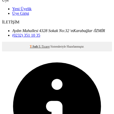
Üye
Yeni Üyelik
Üye Girişi
İLETİŞİM
Aydın Mahallesi 4328 Sokak No:32 \nKarabağlar /İZMİR
(0232) 351 10 35
T
-Soft
E-Ticaret
Sistemleriyle Hazırlanmıştır.