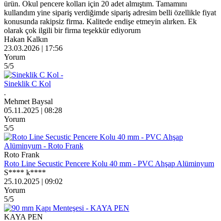
ürün. Okul pencere kolları için 20 adet almıştım. Tamamını
kullandım yine sipariş verdiğimde sipariş adresim belli özellikle fiyat
konusunda rakipsiz firma. Kalitede endişe etmeyin alırken. Ek
olarak çok ilgili bir firma teşekkür ediyorum
Hakan Kalkın
23.03.2026 | 17:56
Yorum
5
/5
Sineklik C Kol
.
Mehmet Baysal
05.11.2025 | 08:28
Yorum
5
/5
Roto Frank
Roto Line Secustic Pencere Kolu 40 mm - PVC Ahşap Alüminyum
S**** k****
25.10.2025 | 09:02
Yorum
5
/5
KAYA PEN