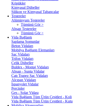
Köpükler
Kimyasal Dübeller
Silikon ve Kimyasal Tabancalar
Testereler
Alüminyum Testereler
Tümünü Gör >
Ahşap Testereler
Tümünü Gör >
Vida Bağlantı
Saplama Somunlar
Beton Vidaları
Mobilya Bağlantı Elemanları
Sac Vidaları
Trifon Vidaları
Çelik Dübeller
Buldex - Montaj Vidaları
Ahşap - Sunta Vidalar
Çatı Trapez Sac Vidaları
Alçıpan Vidaları
İspanyolet Vidalar
Perçinler
Ges - Solar Vidası
Vida Bağlantı Tüm Ürün Çeşitleri - Koli
Vida Bağlantı Tüm Ürün Çeşitleri - Kutu
Mobilya Aksesuarları