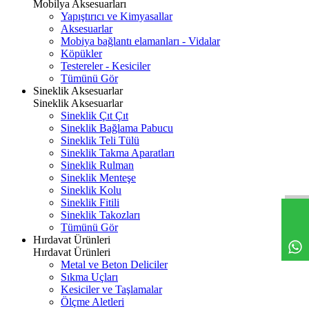
Mobilya Aksesuarları
Yapıştırıcı ve Kimyasallar
Aksesuarlar
Mobiya bağlantı elamanları - Vidalar
Köpükler
Testereler - Kesiciler
Tümünü Gör
Sineklik Aksesuarlar
Sineklik Aksesuarlar
Sineklik Çıt Çıt
Sineklik Bağlama Pabucu
Sineklik Teli Tülü
Sineklik Takma Aparatları
Sineklik Rulman
Sineklik Menteşe
Sineklik Kolu
Sineklik Fitili
Sineklik Takozları
Tümünü Gör
Hırdavat Ürünleri
Hırdavat Ürünleri
Metal ve Beton Deliciler
Sıkma Uçları
Kesiciler ve Taşlamalar
Ölçme Aletleri