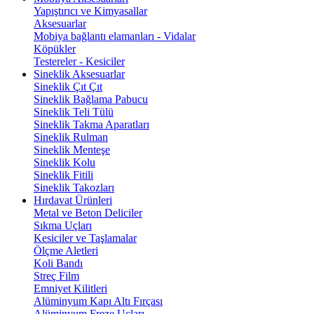
Yapıştırıcı ve Kimyasallar
Aksesuarlar
Mobiya bağlantı elamanları - Vidalar
Köpükler
Testereler - Kesiciler
Sineklik Aksesuarlar
Sineklik Çıt Çıt
Sineklik Bağlama Pabucu
Sineklik Teli Tülü
Sineklik Takma Aparatları
Sineklik Rulman
Sineklik Menteşe
Sineklik Kolu
Sineklik Fitili
Sineklik Takozları
Hırdavat Ürünleri
Metal ve Beton Deliciler
Sıkma Uçları
Kesiciler ve Taşlamalar
Ölçme Aletleri
Koli Bandı
Streç Film
Emniyet Kilitleri
Alüminyum Kapı Altı Fırçası
Alüminyum Freze Uçları