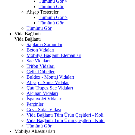
Tümünü Gör >
Tümünü Gör
Ahşap Testereler
Tümünü Gör >
Tümünü Gör
Tümünü Gör
Vida Bağlantı
Vida Bağlantı
Saplama Somunlar
Beton Vidaları
Mobilya Bağlantı Elemanları
Sac Vidaları
Trifon Vidaları
Çelik Dübeller
Buldex - Montaj Vidaları
Ahşap - Sunta Vidalar
Çatı Trapez Sac Vidaları
Alçıpan Vidaları
İspanyolet Vidalar
Perçinler
Ges - Solar Vidası
Vida Bağlantı Tüm Ürün Çeşitleri - Koli
Vida Bağlantı Tüm Ürün Çeşitleri - Kutu
Tümünü Gör
Mobilya Aksesuarları