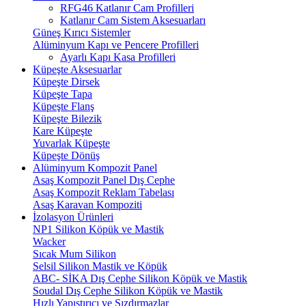
RFG46 Katlanır Cam Profilleri
Katlanır Cam Sistem Aksesuarları
Güneş Kırıcı Sistemler
Alüminyum Kapı ve Pencere Profilleri
Ayarlı Kapı Kasa Profilleri
Küpeşte Aksesuarlar
Küpeşte Dirsek
Küpeşte Tapa
Küpeşte Flanş
Küpeşte Bilezik
Kare Küpeşte
Yuvarlak Küpeşte
Küpeşte Dönüş
Alüminyum Kompozit Panel
Asaş Kompozit Panel Dış Cephe
Asaş Kompozit Reklam Tabelası
Asaş Karavan Kompoziti
İzolasyon Ürünleri
NP1 Silikon Köpük ve Mastik
Wacker
Sıcak Mum Silikon
Selsil Silikon Mastik ve Köpük
ABC- SİKA Dış Cephe Silikon Köpük ve Mastik
Soudal Dış Cephe Silikon Köpük ve Mastik
Hızlı Yapıştırıcı ve Sızdırmazlar