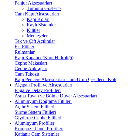
Panjur Aksesuarları
Tümünü Göster >
Cam Kapı Aksesuarları
Kapı Koları
Raylı Sistemler
Kilitler
Menteşeler
Tek ve Çift Açılımlar
Kıl Fitiller
Rulmanlar
Kapı Kapatıcı (Kapı Hidroliği)
Cephe Makasları
Cephe Ankrajları
Cam Takozu
Kapı Pencere Aksesuarları Tüm Ürün Çeşitleri - Koli
Alçıpan Profil ve Aksesuarları
Fuga ve Detay Profilleri
Asma Tavan ve Bölme Duvar Aksesuarları
Alüminyum Doğrama Fitilleri
Açılır Sistem Fitilleri
Sürme Sistem Fitilleri
Giydirme Cephe Fitilleri
Alüminyum Profiller
Kompozit Panel Profilleri
Katlanır Cam Sistemler