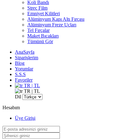
Koli Bandı
Streç Film
Emniyet Kilitleri
Alüminyum Kapı Altı Fırçası
Alüminyum Freze Uçları
Tel Fırçalar
Maket Bıçakları
Tümünü Gör
AnaSayfa
Siparişlerim
Blog
Yorumlar
S.S.S
Favoriler
TR | TL
TR | TL
Dil
Hesabım
Üye Girişi