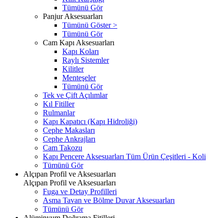
Tümünü Gör
Panjur Aksesuarları
Tümünü Göster >
Tümünü Gör
Cam Kapı Aksesuarları
Kapı Koları
Raylı Sistemler
Kilitler
Menteşeler
Tümünü Gör
Tek ve Çift Açılımlar
Kıl Fitiller
Rulmanlar
Kapı Kapatıcı (Kapı Hidroliği)
Cephe Makasları
Cephe Ankrajları
Cam Takozu
Kapı Pencere Aksesuarları Tüm Ürün Çeşitleri - Koli
Tümünü Gör
Alçıpan Profil ve Aksesuarları
Alçıpan Profil ve Aksesuarları
Fuga ve Detay Profilleri
Asma Tavan ve Bölme Duvar Aksesuarları
Tümünü Gör
Alüminyum Doğrama Fitilleri