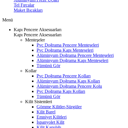
Tel Fırçalar
Maket Bıçakları
Menü
Kapı Pencere Aksesuarları
Kapı Pencere Aksesuarları
Menteşeler
Pvc Doğrama Pencere Menteşeleri
Pvc Doğrama Kapı Menteşeleri
Alüminyum Doğrama Pencere Menteşeleri
Alüminyum Doğrama Kapı Menteşeleri
Tümünü Gör
Kollar
Pvc Doğrama Pencere Kolları
Alüminyum Doğrama Kapı Kolları
Alüminyum Doğrama Pencere Kolu
Pvc Doğrama Kapı Kolları
Tümünü Gör
Kilit Sistemleri
Gömme Kilitler-Sürgüler
Kilit Barel
Emniyet Kilitleri
İspanyolet Kilit
Kilit Karşılığı