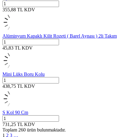
355,88
TL
KDV
Alüminyum Kapaklı Kilit Rozeti ( Barel Aynası ) 2li Takım
45,83
TL
KDV
Mini Lüks Boru Kolu
438,75
TL
KDV
S Kol 90 Cm
731,25
TL
KDV
Toplam
260
ürün bulunmaktadır.
1
2
3
…