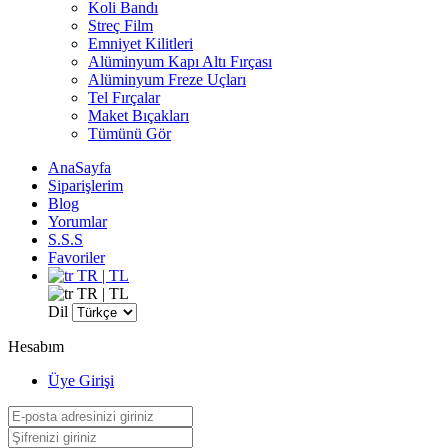
Koli Bandı
Streç Film
Emniyet Kilitleri
Alüminyum Kapı Altı Fırçası
Alüminyum Freze Uçları
Tel Fırçalar
Maket Bıçakları
Tümünü Gör
AnaSayfa
Siparişlerim
Blog
Yorumlar
S.S.S
Favoriler
TR | TL
TR | TL
Dil
Hesabım
Üye Girişi