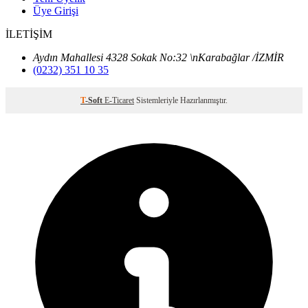
Üye Girişi
İLETİŞİM
Aydın Mahallesi 4328 Sokak No:32 \nKarabağlar /İZMİR
(0232) 351 10 35
T
-Soft
E-Ticaret
Sistemleriyle Hazırlanmıştır.