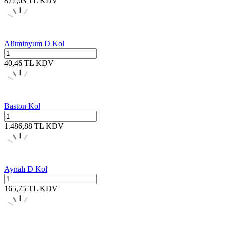
872,63
TL
KDV
Alüminyum D Kol
40,46
TL
KDV
Baston Kol
1.486,88
TL
KDV
Aynalı D Kol
165,75
TL
KDV