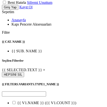
Beni Hatırla
Şifremi Unuttum
Kayıt Ol
Giriş Yap
Sepetim
Anasayfa
Kapı Pencere Aksesuarları
Filtre
{{ CAT. NAME }}
{{ SUB. NAME }}
Seçilen Filtreler
{{ SELECTED.TEXT }} ×
HEPSİNİ SİL
{{ FILTERS.VARIANTS.TYPE1_NAME }}
{{ V1.NAME }}
({{ V1.COUNT }})