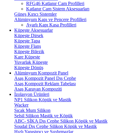
RFG46 Katlanır Cam Profilleri
Katlanır Cam Sistem Aksesuarları
Güneş Kırıcı Sistemler
Alüminyum Kapı ve Pencere Profilleri
Ayarlı Kapı Kasa Profilleri
Küpeşte Aksesuarlar
Küpeşte Dirsek
Küpeşte Tapa
Küpeşte Flanş
Küpeşte Bilezik
Kare Küpeşte
Yuvarlak Küpeşte
Küpeşte Dönüş
Alüminyum Kompozit Panel
Asaş Kompozit Panel Dış Cephe
Asaş Kompozit Reklam Tabelası
Asaş Karavan Kompoziti
İzolasyon Ürünleri
NP1 Silikon Köpük ve Mastik
Wacker
Sıcak Mum Silikon
Selsil Silikon Mastik ve Köpük
ABC- SİKA Dış Cephe Silikon Köpük ve Mastik
Soudal Dış Cephe Silikon Köpük ve Mastik
Hızlı Yapıştırıcı ve Sızdırmazlar