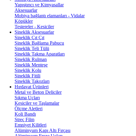
Yapıştırıcı ve Kimyasallar
Aksesuarlar
Mobiya bağlantı elamanları - Vidalar
Köpükler
Testereler - Kesiciler
Sineklik Aksesuarlar
Sineklik Çıt Çıt
Sineklik Bağlama Pabucu
Sineklik Teli Tülü
Sineklik Takma Aparatları
Sineklik Rulman
Sineklik Menteşe
Sineklik Kolu
Sineklik Fitili
Sineklik Takozları
Hırdavat Ürünleri
Metal ve Beton Deliciler
Sıkma Uçları
Kesiciler ve Taşlamalar
Ölçme Aletleri
Koli Bandı
Streç Film
Emniyet Kilitleri
Alüminyum Kapı Altı Fırçası
Alüminyum Freze Uçları