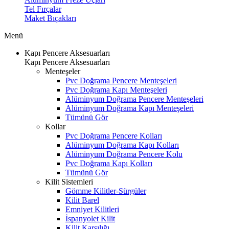
Tel Fırçalar
Maket Bıçakları
Menü
Kapı Pencere Aksesuarları
Kapı Pencere Aksesuarları
Menteşeler
Pvc Doğrama Pencere Menteşeleri
Pvc Doğrama Kapı Menteşeleri
Alüminyum Doğrama Pencere Menteşeleri
Alüminyum Doğrama Kapı Menteşeleri
Tümünü Gör
Kollar
Pvc Doğrama Pencere Kolları
Alüminyum Doğrama Kapı Kolları
Alüminyum Doğrama Pencere Kolu
Pvc Doğrama Kapı Kolları
Tümünü Gör
Kilit Sistemleri
Gömme Kilitler-Sürgüler
Kilit Barel
Emniyet Kilitleri
İspanyolet Kilit
Kilit Karşılığı