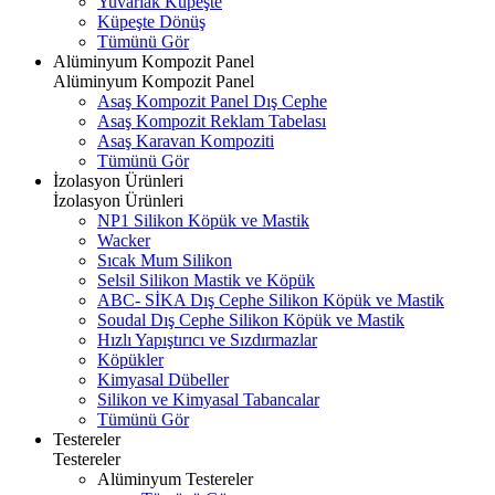
Yuvarlak Küpeşte
Küpeşte Dönüş
Tümünü Gör
Alüminyum Kompozit Panel
Alüminyum Kompozit Panel
Asaş Kompozit Panel Dış Cephe
Asaş Kompozit Reklam Tabelası
Asaş Karavan Kompoziti
Tümünü Gör
İzolasyon Ürünleri
İzolasyon Ürünleri
NP1 Silikon Köpük ve Mastik
Wacker
Sıcak Mum Silikon
Selsil Silikon Mastik ve Köpük
ABC- SİKA Dış Cephe Silikon Köpük ve Mastik
Soudal Dış Cephe Silikon Köpük ve Mastik
Hızlı Yapıştırıcı ve Sızdırmazlar
Köpükler
Kimyasal Dübeller
Silikon ve Kimyasal Tabancalar
Tümünü Gör
Testereler
Testereler
Alüminyum Testereler