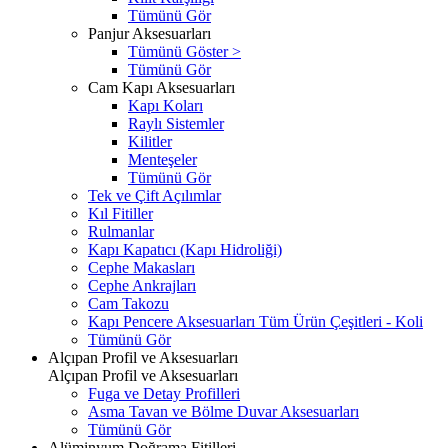
Tümünü Gör
Panjur Aksesuarları
Tümünü Göster >
Tümünü Gör
Cam Kapı Aksesuarları
Kapı Koları
Raylı Sistemler
Kilitler
Menteşeler
Tümünü Gör
Tek ve Çift Açılımlar
Kıl Fitiller
Rulmanlar
Kapı Kapatıcı (Kapı Hidroliği)
Cephe Makasları
Cephe Ankrajları
Cam Takozu
Kapı Pencere Aksesuarları Tüm Ürün Çeşitleri - Koli
Tümünü Gör
Alçıpan Profil ve Aksesuarları
Alçıpan Profil ve Aksesuarları
Fuga ve Detay Profilleri
Asma Tavan ve Bölme Duvar Aksesuarları
Tümünü Gör
Alüminyum Doğrama Fitilleri