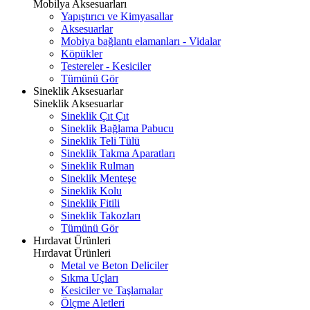
Mobilya Aksesuarları
Yapıştırıcı ve Kimyasallar
Aksesuarlar
Mobiya bağlantı elamanları - Vidalar
Köpükler
Testereler - Kesiciler
Tümünü Gör
Sineklik Aksesuarlar
Sineklik Aksesuarlar
Sineklik Çıt Çıt
Sineklik Bağlama Pabucu
Sineklik Teli Tülü
Sineklik Takma Aparatları
Sineklik Rulman
Sineklik Menteşe
Sineklik Kolu
Sineklik Fitili
Sineklik Takozları
Tümünü Gör
Hırdavat Ürünleri
Hırdavat Ürünleri
Metal ve Beton Deliciler
Sıkma Uçları
Kesiciler ve Taşlamalar
Ölçme Aletleri