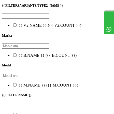
{{ FILTERS.VARIANTS.TYPE2_NAME }}
{{ V2.NAME }}
({{ V2.COUNT }})
Marka
{{ B.NAME }}
({{ B.COUNT }})
Model
{{ M.NAME }}
({{ M.COUNT }})
{{ FILTER.NAME }}