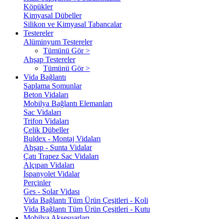
Köpükler
Kimyasal Dübeller
Silikon ve Kimyasal Tabancalar
Testereler
Alüminyum Testereler
Tümünü Gör >
Ahşap Testereler
Tümünü Gör >
Vida Bağlantı
Saplama Somunlar
Beton Vidaları
Mobilya Bağlantı Elemanları
Sac Vidaları
Trifon Vidaları
Çelik Dübeller
Buldex - Montaj Vidaları
Ahşap - Sunta Vidalar
Çatı Trapez Sac Vidaları
Alçıpan Vidaları
İspanyolet Vidalar
Perçinler
Ges - Solar Vidası
Vida Bağlantı Tüm Ürün Çeşitleri - Koli
Vida Bağlantı Tüm Ürün Çeşitleri - Kutu
Mobilya Aksesuarları