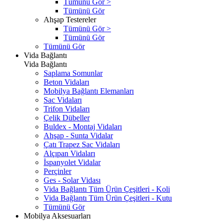
Tümünü Gör >
Tümünü Gör
Ahşap Testereler
Tümünü Gör >
Tümünü Gör
Tümünü Gör
Vida Bağlantı
Vida Bağlantı
Saplama Somunlar
Beton Vidaları
Mobilya Bağlantı Elemanları
Sac Vidaları
Trifon Vidaları
Çelik Dübeller
Buldex - Montaj Vidaları
Ahşap - Sunta Vidalar
Çatı Trapez Sac Vidaları
Alçıpan Vidaları
İspanyolet Vidalar
Perçinler
Ges - Solar Vidası
Vida Bağlantı Tüm Ürün Çeşitleri - Koli
Vida Bağlantı Tüm Ürün Çeşitleri - Kutu
Tümünü Gör
Mobilya Aksesuarları