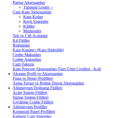
Panjur Aksesuarları
Tümünü Göster >
Cam Kapı Aksesuarları
Kapı Koları
Raylı Sistemler
Kilitler
Menteşeler
Tek ve Çift Açılımlar
Kıl Fitiller
Rulmanlar
Kapı Kapatıcı (Kapı Hidroliği)
Cephe Makasları
Cephe Ankrajları
Cam Takozu
Kapı Pencere Aksesuarları Tüm Ürün Çeşitleri - Koli
Alçıpan Profil ve Aksesuarları
Fuga ve Detay Profilleri
Asma Tavan ve Bölme Duvar Aksesuarları
Alüminyum Doğrama Fitilleri
Açılır Sistem Fitilleri
Sürme Sistem Fitilleri
Giydirme Cephe Fitilleri
Alüminyum Profiller
Kompozit Panel Profilleri
Katlanır Cam Sistemler