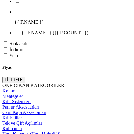
{{ F.NAME }}
{{ F.NAME }}
({{ F.COUNT }})
Stoktakiler
İndirimli
Yeni
Fiyat
FİLTRELE
ÖNE ÇIKAN KATEGORİLER
Kollar
Menteşeler
Kilit Sistemleri
Panjur Aksesuarları
Cam Kapı Aksesuarları
Kıl Fitiller
Tek ve Çift Açılımlar
Rulmanlar
Kapı Kapatıcı (Kapı Hidroliği)