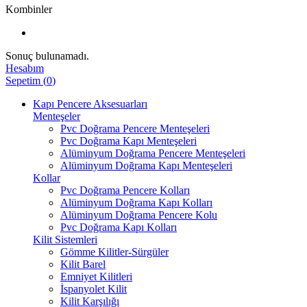
Kombinler
Sonuç bulunamadı.
Hesabım
Sepetim
(
0
)
Kapı Pencere Aksesuarları
Menteşeler
Pvc Doğrama Pencere Menteşeleri
Pvc Doğrama Kapı Menteşeleri
Alüminyum Doğrama Pencere Menteşeleri
Alüminyum Doğrama Kapı Menteşeleri
Kollar
Pvc Doğrama Pencere Kolları
Alüminyum Doğrama Kapı Kolları
Alüminyum Doğrama Pencere Kolu
Pvc Doğrama Kapı Kolları
Kilit Sistemleri
Gömme Kilitler-Sürgüler
Kilit Barel
Emniyet Kilitleri
İspanyolet Kilit
Kilit Karşılığı