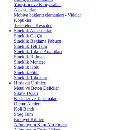
Yapıştırıcı ve Kimyasallar
Aksesuarlar
Mobiya bağlantı elamanları - Vidalar
Köpükler
Testereler - Kesiciler
Sineklik Aksesuarlar
Sineklik Çıt Çıt
Sineklik Bağlama Pabucu
Sineklik Teli Tülü
Sineklik Takma Aparatları
Sineklik Rulman
Sineklik Menteşe
Sineklik Kolu
Sineklik Fitili
Sineklik Takozları
Hırdavat Ürünleri
Metal ve Beton Deliciler
Sıkma Uçları
Kesiciler ve Taşlamalar
Ölçme Aletleri
Koli Bandı
Streç Film
Emniyet Kilitleri
Alüminyum Kapı Altı Fırçası
Alüminyum Freze Uçları