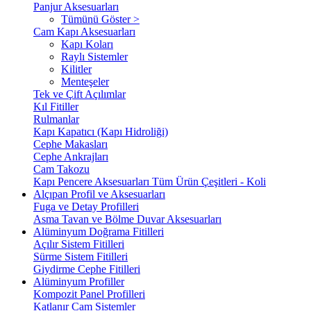
Panjur Aksesuarları
Tümünü Göster >
Cam Kapı Aksesuarları
Kapı Koları
Raylı Sistemler
Kilitler
Menteşeler
Tek ve Çift Açılımlar
Kıl Fitiller
Rulmanlar
Kapı Kapatıcı (Kapı Hidroliği)
Cephe Makasları
Cephe Ankrajları
Cam Takozu
Kapı Pencere Aksesuarları Tüm Ürün Çeşitleri - Koli
Alçıpan Profil ve Aksesuarları
Fuga ve Detay Profilleri
Asma Tavan ve Bölme Duvar Aksesuarları
Alüminyum Doğrama Fitilleri
Açılır Sistem Fitilleri
Sürme Sistem Fitilleri
Giydirme Cephe Fitilleri
Alüminyum Profiller
Kompozit Panel Profilleri
Katlanır Cam Sistemler