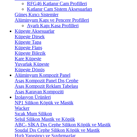
RFG46 Katlanır Cam Profilleri
Katlanır Cam Sistem Aksesuarları
Güneş Kırıcı Sistemler
Alüminyum Kapı ve Pencere Profilleri
Ayarlı Kapı Kasa Profilleri
Küpeşte Aksesuarlar
Küpeşte Dirsek
Küpeşte Tapa
Küpeşte Flanş
Küpeşte Bilezik
Kare Küpeşte
Yuvarlak Küpeşte
Küpeşte Dönüş
Alüminyum Kompozit Panel
Asaş Kompozit Panel Dış Cephe
Asaş Kompozit Reklam Tabelası
Asaş Karavan Kompoziti
İzolasyon Ürünleri
NP1 Silikon Köpük ve Mastik
Wacker
Sıcak Mum Silikon
Selsil Silikon Mastik ve Köpük
ABC- SİKA Dış Cephe Silikon Köpük ve Mastik
Soudal Dış Cephe Silikon Köpük ve Mastik
Hızlı Yapıştırıcı ve Sızdırmazlar