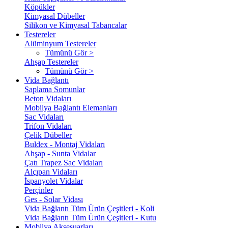
Köpükler
Kimyasal Dübeller
Silikon ve Kimyasal Tabancalar
Testereler
Alüminyum Testereler
Tümünü Gör >
Ahşap Testereler
Tümünü Gör >
Vida Bağlantı
Saplama Somunlar
Beton Vidaları
Mobilya Bağlantı Elemanları
Sac Vidaları
Trifon Vidaları
Çelik Dübeller
Buldex - Montaj Vidaları
Ahşap - Sunta Vidalar
Çatı Trapez Sac Vidaları
Alçıpan Vidaları
İspanyolet Vidalar
Perçinler
Ges - Solar Vidası
Vida Bağlantı Tüm Ürün Çeşitleri - Koli
Vida Bağlantı Tüm Ürün Çeşitleri - Kutu
Mobilya Aksesuarları