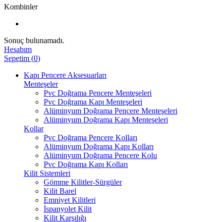
Kombinler
Sonuç bulunamadı.
Hesabım
Sepetim
(
0
)
Kapı Pencere Aksesuarları
Menteşeler
Pvc Doğrama Pencere Menteşeleri
Pvc Doğrama Kapı Menteşeleri
Alüminyum Doğrama Pencere Menteşeleri
Alüminyum Doğrama Kapı Menteşeleri
Kollar
Pvc Doğrama Pencere Kolları
Alüminyum Doğrama Kapı Kolları
Alüminyum Doğrama Pencere Kolu
Pvc Doğrama Kapı Kolları
Kilit Sistemleri
Gömme Kilitler-Sürgüler
Kilit Barel
Emniyet Kilitleri
İspanyolet Kilit
Kilit Karşılığı