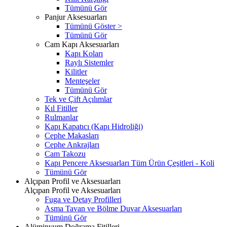
Tümünü Gör
Panjur Aksesuarları
Tümünü Göster >
Tümünü Gör
Cam Kapı Aksesuarları
Kapı Koları
Raylı Sistemler
Kilitler
Menteşeler
Tümünü Gör
Tek ve Çift Açılımlar
Kıl Fitiller
Rulmanlar
Kapı Kapatıcı (Kapı Hidroliği)
Cephe Makasları
Cephe Ankrajları
Cam Takozu
Kapı Pencere Aksesuarları Tüm Ürün Çeşitleri - Koli
Tümünü Gör
Alçıpan Profil ve Aksesuarları
Alçıpan Profil ve Aksesuarları
Fuga ve Detay Profilleri
Asma Tavan ve Bölme Duvar Aksesuarları
Tümünü Gör
Alüminyum Doğrama Fitilleri