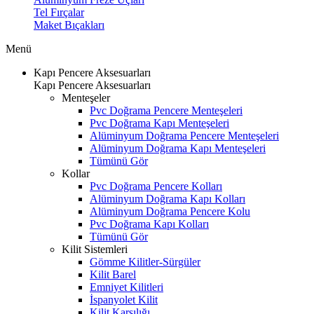
Tel Fırçalar
Maket Bıçakları
Menü
Kapı Pencere Aksesuarları
Kapı Pencere Aksesuarları
Menteşeler
Pvc Doğrama Pencere Menteşeleri
Pvc Doğrama Kapı Menteşeleri
Alüminyum Doğrama Pencere Menteşeleri
Alüminyum Doğrama Kapı Menteşeleri
Tümünü Gör
Kollar
Pvc Doğrama Pencere Kolları
Alüminyum Doğrama Kapı Kolları
Alüminyum Doğrama Pencere Kolu
Pvc Doğrama Kapı Kolları
Tümünü Gör
Kilit Sistemleri
Gömme Kilitler-Sürgüler
Kilit Barel
Emniyet Kilitleri
İspanyolet Kilit
Kilit Karşılığı