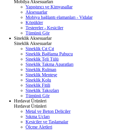
Mobilya Aksesuarları
Yapıştırıcı ve Kimyasallar
Aksesuarlar
Mobiya bağlantı elamanları - Vidalar
Köpükler
Testereler - Kesiciler
Tümünü Gör
Sineklik Aksesuarlar
Sineklik Aksesuarlar
Sineklik Çıt Çıt
Sineklik Bağlama Pabucu
Sineklik Teli Tülü
Sineklik Takma Aparatları
Sineklik Rulman
Sineklik Menteşe
Sineklik Kolu
Sineklik Fitili
Sineklik Takozları
Tümünü Gör
Hırdavat Ürünleri
Hırdavat Ürünleri
Metal ve Beton Deliciler
Sıkma Uçları
Kesiciler ve Taşlamalar
Ölçme Aletleri