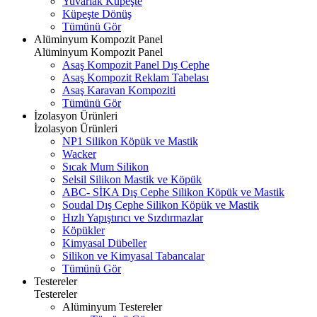
Yuvarlak Küpeşte
Küpeşte Dönüş
Tümünü Gör
Alüminyum Kompozit Panel
Alüminyum Kompozit Panel
Asaş Kompozit Panel Dış Cephe
Asaş Kompozit Reklam Tabelası
Asaş Karavan Kompoziti
Tümünü Gör
İzolasyon Ürünleri
İzolasyon Ürünleri
NP1 Silikon Köpük ve Mastik
Wacker
Sıcak Mum Silikon
Selsil Silikon Mastik ve Köpük
ABC- SİKA Dış Cephe Silikon Köpük ve Mastik
Soudal Dış Cephe Silikon Köpük ve Mastik
Hızlı Yapıştırıcı ve Sızdırmazlar
Köpükler
Kimyasal Dübeller
Silikon ve Kimyasal Tabancalar
Tümünü Gör
Testereler
Testereler
Alüminyum Testereler