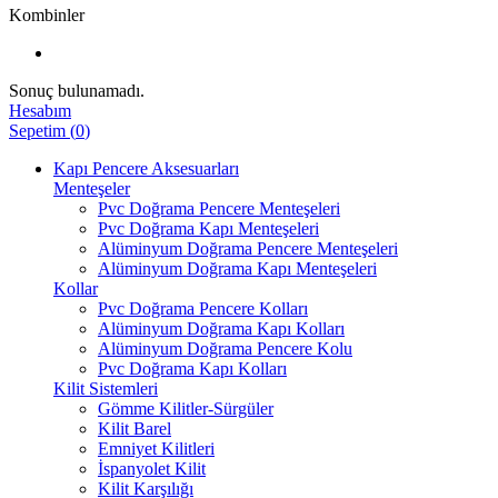
Kombinler
Sonuç bulunamadı.
Hesabım
Sepetim
(
0
)
Kapı Pencere Aksesuarları
Menteşeler
Pvc Doğrama Pencere Menteşeleri
Pvc Doğrama Kapı Menteşeleri
Alüminyum Doğrama Pencere Menteşeleri
Alüminyum Doğrama Kapı Menteşeleri
Kollar
Pvc Doğrama Pencere Kolları
Alüminyum Doğrama Kapı Kolları
Alüminyum Doğrama Pencere Kolu
Pvc Doğrama Kapı Kolları
Kilit Sistemleri
Gömme Kilitler-Sürgüler
Kilit Barel
Emniyet Kilitleri
İspanyolet Kilit
Kilit Karşılığı