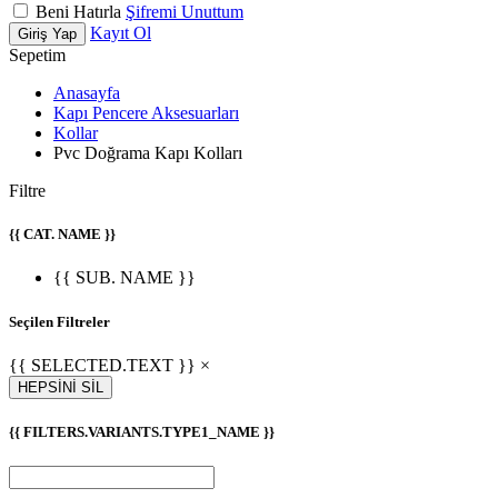
Beni Hatırla
Şifremi Unuttum
Kayıt Ol
Giriş Yap
Sepetim
Anasayfa
Kapı Pencere Aksesuarları
Kollar
Pvc Doğrama Kapı Kolları
Filtre
{{ CAT. NAME }}
{{ SUB. NAME }}
Seçilen Filtreler
{{ SELECTED.TEXT }} ×
HEPSİNİ SİL
{{ FILTERS.VARIANTS.TYPE1_NAME }}