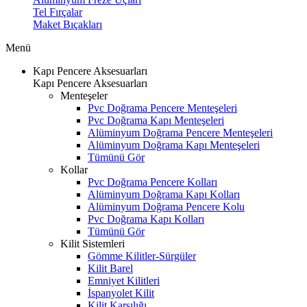
Tel Fırçalar
Maket Bıçakları
Menü
Kapı Pencere Aksesuarları
Kapı Pencere Aksesuarları
Menteşeler
Pvc Doğrama Pencere Menteşeleri
Pvc Doğrama Kapı Menteşeleri
Alüminyum Doğrama Pencere Menteşeleri
Alüminyum Doğrama Kapı Menteşeleri
Tümünü Gör
Kollar
Pvc Doğrama Pencere Kolları
Alüminyum Doğrama Kapı Kolları
Alüminyum Doğrama Pencere Kolu
Pvc Doğrama Kapı Kolları
Tümünü Gör
Kilit Sistemleri
Gömme Kilitler-Sürgüler
Kilit Barel
Emniyet Kilitleri
İspanyolet Kilit
Kilit Karşılığı