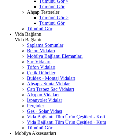
Tümünü Gör >
Tümünü Gör
Ahşap Testereler
Tümünü Gör >
Tümünü Gör
Tümünü Gör
Vida Bağlantı
Vida Bağlantı
Saplama Somunlar
Beton Vidaları
Mobilya Bağlantı Elemanları
Sac Vidaları
Trifon Vidaları
Çelik Dübeller
Buldex - Montaj Vidaları
Ahşap - Sunta Vidalar
Çatı Trapez Sac Vidaları
Alçıpan Vidaları
İspanyolet Vidalar
Perçinler
Ges - Solar Vidası
Vida Bağlantı Tüm Ürün Çeşitleri - Koli
Vida Bağlantı Tüm Ürün Çeşitleri - Kutu
Tümünü Gör
Mobilya Aksesuarları