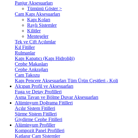
Panjur Aksesuarları
Tümünü Göster >
Cam Kapı Aksesuarları
Kapı Koları
Raylı Sistemler
Kilitler
Menteşeler
Tek ve Çift Açılımlar
Kıl Fitiller
Rulmanlar
Kapı Kapatıcı (Kapı Hidroliği)
Cephe Makasları
Cephe Ankrajları
Cam Takozu
Kapı Pencere Aksesuarları Tüm Ürün Çeşitleri - Koli
Alçıpan Profil ve Aksesuarları
Fuga ve Detay Profilleri
Asma Tavan ve Bölme Duvar Aksesuarları
Alüminyum Doğrama Fitilleri
Açılır Sistem Fitilleri
Sürme Sistem Fitilleri
Giydirme Cephe Fitilleri
Alüminyum Profiller
Kompozit Panel Profilleri
Katlanır Cam Sistemler