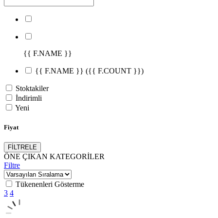
{{ F.NAME }}
{{ F.NAME }}
({{ F.COUNT }})
Stoktakiler
İndirimli
Yeni
Fiyat
FİLTRELE
ÖNE ÇIKAN KATEGORİLER
Filtre
Tükenenleri Gösterme
3
4