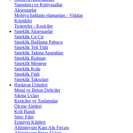
Yapıştırıcı ve Kimyasallar
Aksesuarlar
Mobiya bağlantı elamanları - Vidalar
Köpükler
Testereler - Kesiciler
Sineklik Aksesuarlar
Sineklik Çıt Çıt
Sineklik Bağlama Pabucu
Sineklik Teli Tülü
Sineklik Takma Aparatları
Sineklik Rulman
Sineklik Menteşe
Sineklik Kolu
Sineklik Fitili
Sineklik Takozları
Hırdavat Ürünleri
Metal ve Beton Deliciler
Sıkma Uçları
Kesiciler ve Taşlamalar
Ölçme Aletleri
Koli Bandı
Streç Film
Emniyet Kilitleri
Alüminyum Kapı Altı Fırçası
Alüminyum Freze Uçları