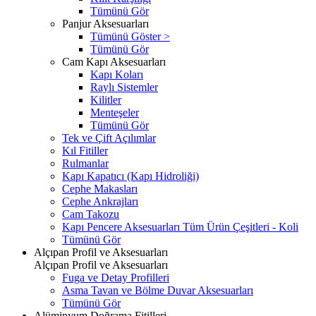
Tümünü Gör
Panjur Aksesuarları
Tümünü Göster >
Tümünü Gör
Cam Kapı Aksesuarları
Kapı Koları
Raylı Sistemler
Kilitler
Menteşeler
Tümünü Gör
Tek ve Çift Açılımlar
Kıl Fitiller
Rulmanlar
Kapı Kapatıcı (Kapı Hidroliği)
Cephe Makasları
Cephe Ankrajları
Cam Takozu
Kapı Pencere Aksesuarları Tüm Ürün Çeşitleri - Koli
Tümünü Gör
Alçıpan Profil ve Aksesuarları
Alçıpan Profil ve Aksesuarları
Fuga ve Detay Profilleri
Asma Tavan ve Bölme Duvar Aksesuarları
Tümünü Gör
Alüminyum Doğrama Fitilleri