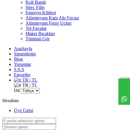
Koli Bandı
Streç Film
Emniyet Kilitleri
Alüminyum Kapı Altı Fırçası
Alüminyum Freze Uçları
Tel Fırçalar
Maket Bıçakları
Tümünü Gör
AnaSayfa
Siparişlerim
Blog
Yorumlar
S.S.S
Favoriler
TR | TL
TR | TL
Dil
Hesabım
Üye Girişi