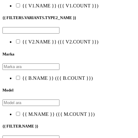
{{ V1.NAME }}
({{ V1.COUNT }})
{{ FILTERS.VARIANTS.TYPE2_NAME }}
{{ V2.NAME }}
({{ V2.COUNT }})
Marka
{{ B.NAME }}
({{ B.COUNT }})
Model
{{ M.NAME }}
({{ M.COUNT }})
{{ FILTER.NAME }}