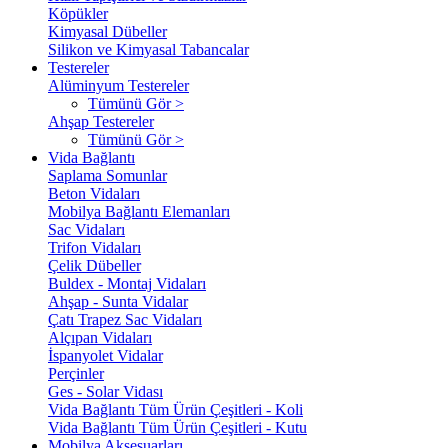
Köpükler
Kimyasal Dübeller
Silikon ve Kimyasal Tabancalar
Testereler
Alüminyum Testereler
Tümünü Gör >
Ahşap Testereler
Tümünü Gör >
Vida Bağlantı
Saplama Somunlar
Beton Vidaları
Mobilya Bağlantı Elemanları
Sac Vidaları
Trifon Vidaları
Çelik Dübeller
Buldex - Montaj Vidaları
Ahşap - Sunta Vidalar
Çatı Trapez Sac Vidaları
Alçıpan Vidaları
İspanyolet Vidalar
Perçinler
Ges - Solar Vidası
Vida Bağlantı Tüm Ürün Çeşitleri - Koli
Vida Bağlantı Tüm Ürün Çeşitleri - Kutu
Mobilya Aksesuarları