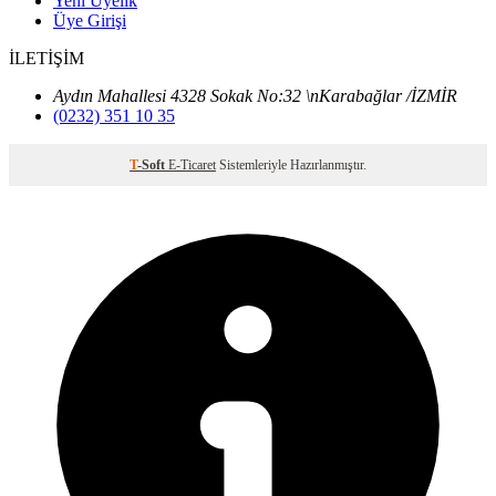
Yeni Üyelik
Üye Girişi
İLETİŞİM
Aydın Mahallesi 4328 Sokak No:32 \nKarabağlar /İZMİR
(0232) 351 10 35
T
-Soft
E-Ticaret
Sistemleriyle Hazırlanmıştır.