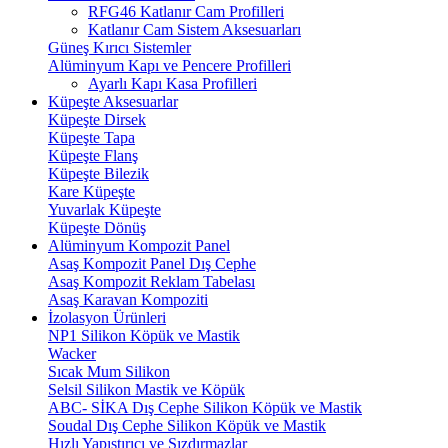
RFG46 Katlanır Cam Profilleri
Katlanır Cam Sistem Aksesuarları
Güneş Kırıcı Sistemler
Alüminyum Kapı ve Pencere Profilleri
Ayarlı Kapı Kasa Profilleri
Küpeşte Aksesuarlar
Küpeşte Dirsek
Küpeşte Tapa
Küpeşte Flanş
Küpeşte Bilezik
Kare Küpeşte
Yuvarlak Küpeşte
Küpeşte Dönüş
Alüminyum Kompozit Panel
Asaş Kompozit Panel Dış Cephe
Asaş Kompozit Reklam Tabelası
Asaş Karavan Kompoziti
İzolasyon Ürünleri
NP1 Silikon Köpük ve Mastik
Wacker
Sıcak Mum Silikon
Selsil Silikon Mastik ve Köpük
ABC- SİKA Dış Cephe Silikon Köpük ve Mastik
Soudal Dış Cephe Silikon Köpük ve Mastik
Hızlı Yapıştırıcı ve Sızdırmazlar