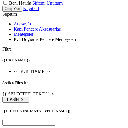
Beni Hatırla
Şifremi Unuttum
Kayıt Ol
Giriş Yap
Sepetim
Anasayfa
Kapı Pencere Aksesuarları
Menteşeler
Pvc Doğrama Pencere Menteşeleri
Filtre
{{ CAT. NAME }}
{{ SUB. NAME }}
Seçilen Filtreler
{{ SELECTED.TEXT }} ×
HEPSİNİ SİL
{{ FILTERS.VARIANTS.TYPE1_NAME }}