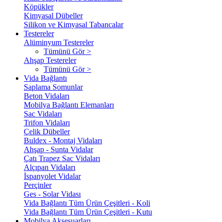
Köpükler
Kimyasal Dübeller
Silikon ve Kimyasal Tabancalar
Testereler
Alüminyum Testereler
Tümünü Gör >
Ahşap Testereler
Tümünü Gör >
Vida Bağlantı
Saplama Somunlar
Beton Vidaları
Mobilya Bağlantı Elemanları
Sac Vidaları
Trifon Vidaları
Çelik Dübeller
Buldex - Montaj Vidaları
Ahşap - Sunta Vidalar
Çatı Trapez Sac Vidaları
Alçıpan Vidaları
İspanyolet Vidalar
Perçinler
Ges - Solar Vidası
Vida Bağlantı Tüm Ürün Çeşitleri - Koli
Vida Bağlantı Tüm Ürün Çeşitleri - Kutu
Mobilya Aksesuarları