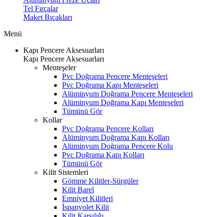
Tel Fırçalar
Maket Bıçakları
Menü
Kapı Pencere Aksesuarları
Kapı Pencere Aksesuarları
Menteşeler
Pvc Doğrama Pencere Menteşeleri
Pvc Doğrama Kapı Menteşeleri
Alüminyum Doğrama Pencere Menteşeleri
Alüminyum Doğrama Kapı Menteşeleri
Tümünü Gör
Kollar
Pvc Doğrama Pencere Kolları
Alüminyum Doğrama Kapı Kolları
Alüminyum Doğrama Pencere Kolu
Pvc Doğrama Kapı Kolları
Tümünü Gör
Kilit Sistemleri
Gömme Kilitler-Sürgüler
Kilit Barel
Emniyet Kilitleri
İspanyolet Kilit
Kilit Karşılığı