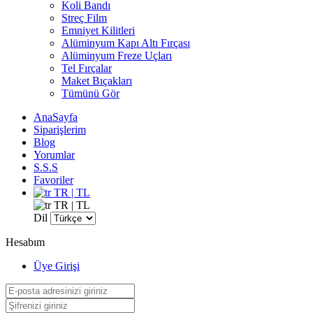
Koli Bandı
Streç Film
Emniyet Kilitleri
Alüminyum Kapı Altı Fırçası
Alüminyum Freze Uçları
Tel Fırçalar
Maket Bıçakları
Tümünü Gör
AnaSayfa
Siparişlerim
Blog
Yorumlar
S.S.S
Favoriler
TR | TL
TR | TL
Dil
Hesabım
Üye Girişi