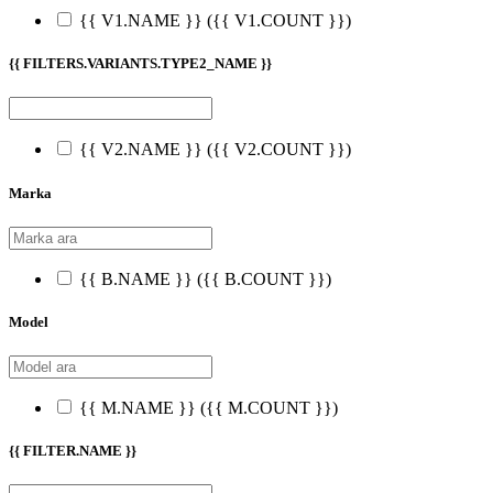
{{ V1.NAME }}
({{ V1.COUNT }})
{{ FILTERS.VARIANTS.TYPE2_NAME }}
{{ V2.NAME }}
({{ V2.COUNT }})
Marka
{{ B.NAME }}
({{ B.COUNT }})
Model
{{ M.NAME }}
({{ M.COUNT }})
{{ FILTER.NAME }}