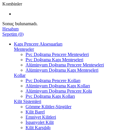
Kombinler
Sonuç bulunamadı.
Hesabım
Sepetim
(
0
)
Kapı Pencere Aksesuarları
Menteşeler
Pvc Doğrama Pencere Menteşeleri
Pvc Doğrama Kapı Menteşeleri
Alüminyum Doğrama Pencere Menteşeleri
Alüminyum Doğrama Kapı Menteşeleri
Kollar
Pvc Doğrama Pencere Kolları
Alüminyum Doğrama Kapı Kolları
Alüminyum Doğrama Pencere Kolu
Pvc Doğrama Kapı Kolları
Kilit Sistemleri
Gömme Kilitler-Sürgüler
Kilit Barel
Emniyet Kilitleri
İspanyolet Kilit
Kilit Karşılığı