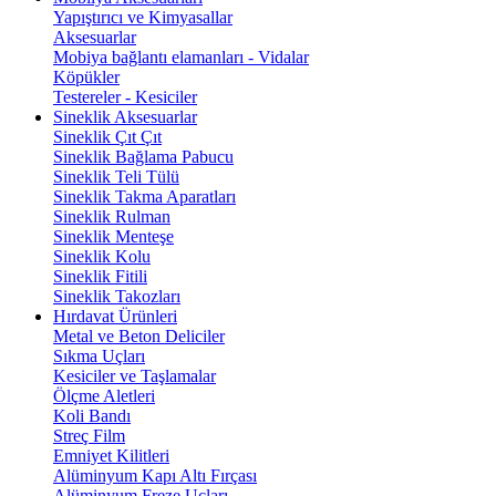
Yapıştırıcı ve Kimyasallar
Aksesuarlar
Mobiya bağlantı elamanları - Vidalar
Köpükler
Testereler - Kesiciler
Sineklik Aksesuarlar
Sineklik Çıt Çıt
Sineklik Bağlama Pabucu
Sineklik Teli Tülü
Sineklik Takma Aparatları
Sineklik Rulman
Sineklik Menteşe
Sineklik Kolu
Sineklik Fitili
Sineklik Takozları
Hırdavat Ürünleri
Metal ve Beton Deliciler
Sıkma Uçları
Kesiciler ve Taşlamalar
Ölçme Aletleri
Koli Bandı
Streç Film
Emniyet Kilitleri
Alüminyum Kapı Altı Fırçası
Alüminyum Freze Uçları