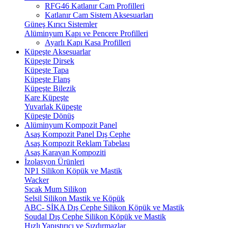
RFG46 Katlanır Cam Profilleri
Katlanır Cam Sistem Aksesuarları
Güneş Kırıcı Sistemler
Alüminyum Kapı ve Pencere Profilleri
Ayarlı Kapı Kasa Profilleri
Küpeşte Aksesuarlar
Küpeşte Dirsek
Küpeşte Tapa
Küpeşte Flanş
Küpeşte Bilezik
Kare Küpeşte
Yuvarlak Küpeşte
Küpeşte Dönüş
Alüminyum Kompozit Panel
Asaş Kompozit Panel Dış Cephe
Asaş Kompozit Reklam Tabelası
Asaş Karavan Kompoziti
İzolasyon Ürünleri
NP1 Silikon Köpük ve Mastik
Wacker
Sıcak Mum Silikon
Selsil Silikon Mastik ve Köpük
ABC- SİKA Dış Cephe Silikon Köpük ve Mastik
Soudal Dış Cephe Silikon Köpük ve Mastik
Hızlı Yapıştırıcı ve Sızdırmazlar