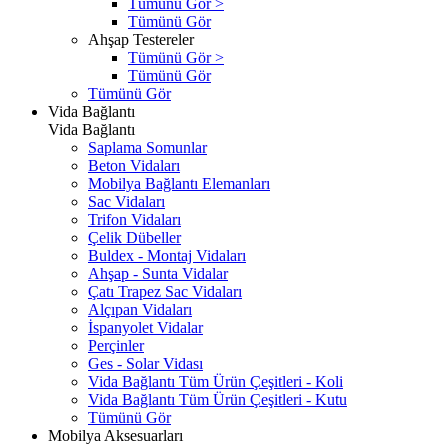
Tümünü Gör >
Tümünü Gör
Ahşap Testereler
Tümünü Gör >
Tümünü Gör
Tümünü Gör
Vida Bağlantı
Vida Bağlantı
Saplama Somunlar
Beton Vidaları
Mobilya Bağlantı Elemanları
Sac Vidaları
Trifon Vidaları
Çelik Dübeller
Buldex - Montaj Vidaları
Ahşap - Sunta Vidalar
Çatı Trapez Sac Vidaları
Alçıpan Vidaları
İspanyolet Vidalar
Perçinler
Ges - Solar Vidası
Vida Bağlantı Tüm Ürün Çeşitleri - Koli
Vida Bağlantı Tüm Ürün Çeşitleri - Kutu
Tümünü Gör
Mobilya Aksesuarları