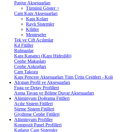
Panjur Aksesuarları
Tümünü Göster >
Cam Kapı Aksesuarları
Kapı Koları
Raylı Sistemler
Kilitler
Menteşeler
Tek ve Çift Açılımlar
Kıl Fitiller
Rulmanlar
Kapı Kapatıcı (Kapı Hidroliği)
Cephe Makasları
Cephe Ankrajları
Cam Takozu
Kapı Pencere Aksesuarları Tüm Ürün Çeşitleri - Koli
Alçıpan Profil ve Aksesuarları
Fuga ve Detay Profilleri
Asma Tavan ve Bölme Duvar Aksesuarları
Alüminyum Doğrama Fitilleri
Açılır Sistem Fitilleri
Sürme Sistem Fitilleri
Giydirme Cephe Fitilleri
Alüminyum Profiller
Kompozit Panel Profilleri
Katlanır Cam Sistemler