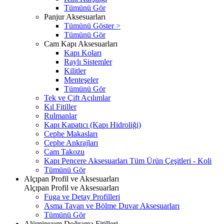
Tümünü Gör
Panjur Aksesuarları
Tümünü Göster >
Tümünü Gör
Cam Kapı Aksesuarları
Kapı Koları
Raylı Sistemler
Kilitler
Menteşeler
Tümünü Gör
Tek ve Çift Açılımlar
Kıl Fitiller
Rulmanlar
Kapı Kapatıcı (Kapı Hidroliği)
Cephe Makasları
Cephe Ankrajları
Cam Takozu
Kapı Pencere Aksesuarları Tüm Ürün Çeşitleri - Koli
Tümünü Gör
Alçıpan Profil ve Aksesuarları
Alçıpan Profil ve Aksesuarları
Fuga ve Detay Profilleri
Asma Tavan ve Bölme Duvar Aksesuarları
Tümünü Gör
Alüminyum Doğrama Fitilleri