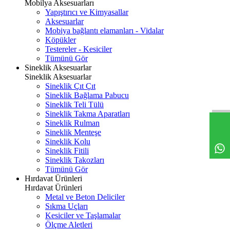
Mobilya Aksesuarları
Yapıştırıcı ve Kimyasallar
Aksesuarlar
Mobiya bağlantı elamanları - Vidalar
Köpükler
Testereler - Kesiciler
Tümünü Gör
Sineklik Aksesuarlar
Sineklik Aksesuarlar
Sineklik Çıt Çıt
Sineklik Bağlama Pabucu
Sineklik Teli Tülü
Sineklik Takma Aparatları
Sineklik Rulman
Sineklik Menteşe
Sineklik Kolu
Sineklik Fitili
Sineklik Takozları
Tümünü Gör
Hırdavat Ürünleri
Hırdavat Ürünleri
Metal ve Beton Deliciler
Sıkma Uçları
Kesiciler ve Taşlamalar
Ölçme Aletleri