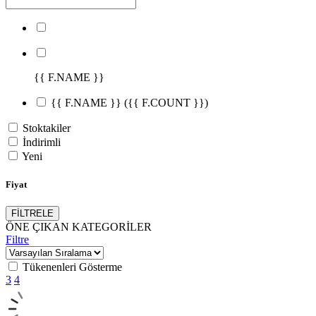
{{ F.NAME }}
{{ F.NAME }}
({{ F.COUNT }})
Stoktakiler
İndirimli
Yeni
Fiyat
FİLTRELE
ÖNE ÇIKAN KATEGORİLER
Filtre
Tükenenleri Gösterme
3
4