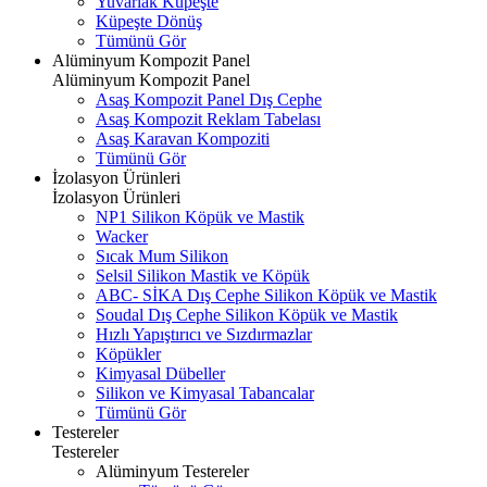
Yuvarlak Küpeşte
Küpeşte Dönüş
Tümünü Gör
Alüminyum Kompozit Panel
Alüminyum Kompozit Panel
Asaş Kompozit Panel Dış Cephe
Asaş Kompozit Reklam Tabelası
Asaş Karavan Kompoziti
Tümünü Gör
İzolasyon Ürünleri
İzolasyon Ürünleri
NP1 Silikon Köpük ve Mastik
Wacker
Sıcak Mum Silikon
Selsil Silikon Mastik ve Köpük
ABC- SİKA Dış Cephe Silikon Köpük ve Mastik
Soudal Dış Cephe Silikon Köpük ve Mastik
Hızlı Yapıştırıcı ve Sızdırmazlar
Köpükler
Kimyasal Dübeller
Silikon ve Kimyasal Tabancalar
Tümünü Gör
Testereler
Testereler
Alüminyum Testereler