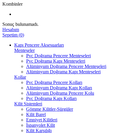
Kombinler
Sonuç bulunamadı.
Hesabım
Sepetim
(
0
)
Kapı Pencere Aksesuarları
Menteşeler
Pvc Doğrama Pencere Menteşeleri
Pvc Doğrama Kapı Menteşeleri
Alüminyum Doğrama Pencere Menteşeleri
Alüminyum Doğrama Kapı Menteşeleri
Kollar
Pvc Doğrama Pencere Kolları
Alüminyum Doğrama Kapı Kolları
Alüminyum Doğrama Pencere Kolu
Pvc Doğrama Kapı Kolları
Kilit Sistemleri
Gömme Kilitler-Sürgüler
Kilit Barel
Emniyet Kilitleri
İspanyolet Kilit
Kilit Karşılığı