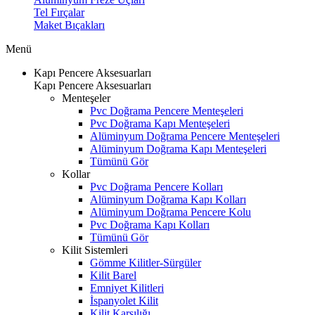
Tel Fırçalar
Maket Bıçakları
Menü
Kapı Pencere Aksesuarları
Kapı Pencere Aksesuarları
Menteşeler
Pvc Doğrama Pencere Menteşeleri
Pvc Doğrama Kapı Menteşeleri
Alüminyum Doğrama Pencere Menteşeleri
Alüminyum Doğrama Kapı Menteşeleri
Tümünü Gör
Kollar
Pvc Doğrama Pencere Kolları
Alüminyum Doğrama Kapı Kolları
Alüminyum Doğrama Pencere Kolu
Pvc Doğrama Kapı Kolları
Tümünü Gör
Kilit Sistemleri
Gömme Kilitler-Sürgüler
Kilit Barel
Emniyet Kilitleri
İspanyolet Kilit
Kilit Karşılığı