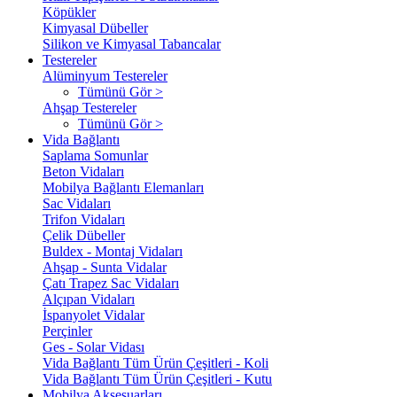
Köpükler
Kimyasal Dübeller
Silikon ve Kimyasal Tabancalar
Testereler
Alüminyum Testereler
Tümünü Gör >
Ahşap Testereler
Tümünü Gör >
Vida Bağlantı
Saplama Somunlar
Beton Vidaları
Mobilya Bağlantı Elemanları
Sac Vidaları
Trifon Vidaları
Çelik Dübeller
Buldex - Montaj Vidaları
Ahşap - Sunta Vidalar
Çatı Trapez Sac Vidaları
Alçıpan Vidaları
İspanyolet Vidalar
Perçinler
Ges - Solar Vidası
Vida Bağlantı Tüm Ürün Çeşitleri - Koli
Vida Bağlantı Tüm Ürün Çeşitleri - Kutu
Mobilya Aksesuarları