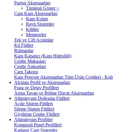
Panjur Aksesuarları
Tümünü Göster >
Cam Kapı Aksesuarları
Kapı Koları
Raylı Sistemler
Kilitler
Menteşeler
Tek ve Çift Açılımlar
Kıl Fitiller
Rulmanlar
Kapı Kapatıcı (Kapı Hidroliği)
Cephe Makasları
Cephe Ankrajları
Cam Takozu
Kapı Pencere Aksesuarları Tüm Ürün Çeşitleri - Koli
Alçıpan Profil ve Aksesuarları
Fuga ve Detay Profilleri
Asma Tavan ve Bölme Duvar Aksesuarları
Alüminyum Doğrama Fitilleri
Açılır Sistem Fitilleri
Sürme Sistem Fitilleri
Giydirme Cephe Fitilleri
Alüminyum Profiller
Kompozit Panel Profilleri
Katlanır Cam Sistemler