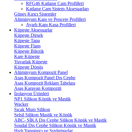
RFG46 Katlanır Cam Profilleri
Katlanır Cam Sistem Aksesuarları
Güneş Kırıcı Sistemler
Alüminyum Kapı ve Pencere Profilleri
Ayarlı Kapı Kasa Profilleri
Küpeşte Aksesuarlar
Küpeşte Dirsek
Küpeşte Tapa
Küpeşte Flanş
Küpeşte Bilezik
Kare Küpeşte
Yuvarlak Küpeşte
Küpeşte Dönüş
Alüminyum Kompozit Panel
Asaş Kompozit Panel Dış Cephe
Asaş Kompozit Reklam Tabelası
Asaş Karavan Kompoziti
İzolasyon Ürünleri
NP1 Silikon Köpük ve Mastik
Wacker
Sıcak Mum Silikon
Selsil Silikon Mastik ve Köpük
ABC- SİKA Dış Cephe Silikon Köpük ve Mastik
Soudal Dış Cephe Silikon Köpük ve Mastik
Hızlı Yapıştırıcı ve Sızdırmazlar