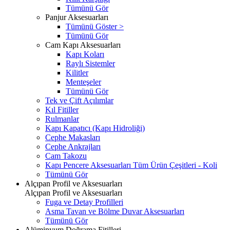
Tümünü Gör
Panjur Aksesuarları
Tümünü Göster >
Tümünü Gör
Cam Kapı Aksesuarları
Kapı Koları
Raylı Sistemler
Kilitler
Menteşeler
Tümünü Gör
Tek ve Çift Açılımlar
Kıl Fitiller
Rulmanlar
Kapı Kapatıcı (Kapı Hidroliği)
Cephe Makasları
Cephe Ankrajları
Cam Takozu
Kapı Pencere Aksesuarları Tüm Ürün Çeşitleri - Koli
Tümünü Gör
Alçıpan Profil ve Aksesuarları
Alçıpan Profil ve Aksesuarları
Fuga ve Detay Profilleri
Asma Tavan ve Bölme Duvar Aksesuarları
Tümünü Gör
Alüminyum Doğrama Fitilleri