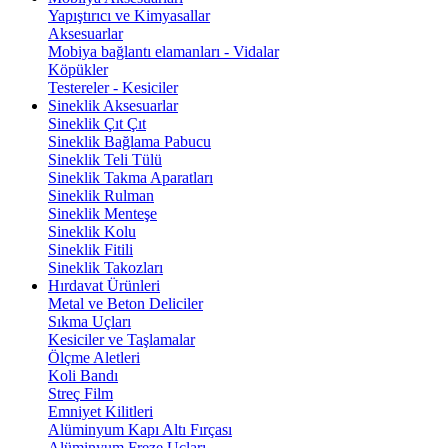
Yapıştırıcı ve Kimyasallar
Aksesuarlar
Mobiya bağlantı elamanları - Vidalar
Köpükler
Testereler - Kesiciler
Sineklik Aksesuarlar
Sineklik Çıt Çıt
Sineklik Bağlama Pabucu
Sineklik Teli Tülü
Sineklik Takma Aparatları
Sineklik Rulman
Sineklik Menteşe
Sineklik Kolu
Sineklik Fitili
Sineklik Takozları
Hırdavat Ürünleri
Metal ve Beton Deliciler
Sıkma Uçları
Kesiciler ve Taşlamalar
Ölçme Aletleri
Koli Bandı
Streç Film
Emniyet Kilitleri
Alüminyum Kapı Altı Fırçası
Alüminyum Freze Uçları