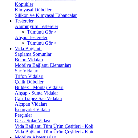
Köpükler
Kimyasal Dübeller
Silikon ve Kimyasal Tabancalar
Testereler
Alüminyum Testereler
Tümünü Gör >
Ahşap Testereler
Tümünü Gör >
Vida Bağlantı
Saplama Somunlar
Beton Vidaları
Mobilya Bağlantı Elemanları
Sac Vidaları
Trifon Vidaları
Çelik Dübeller
Buldex - Montaj Vidaları
Ahşap - Sunta Vidalar
Çatı Trapez Sac Vidaları
Alçıpan Vidaları
İspanyolet Vidalar
Perçinler
Ges - Solar Vidası
Vida Bağlantı Tüm Ürün Çeşitleri - Koli
Vida Bağlantı Tüm Ürün Çeşitleri - Kutu
Mobilya Aksesuarları