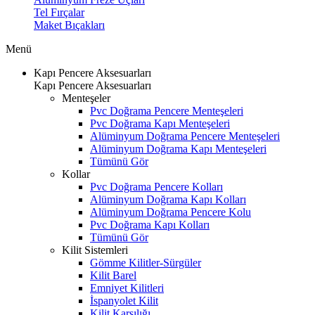
Tel Fırçalar
Maket Bıçakları
Menü
Kapı Pencere Aksesuarları
Kapı Pencere Aksesuarları
Menteşeler
Pvc Doğrama Pencere Menteşeleri
Pvc Doğrama Kapı Menteşeleri
Alüminyum Doğrama Pencere Menteşeleri
Alüminyum Doğrama Kapı Menteşeleri
Tümünü Gör
Kollar
Pvc Doğrama Pencere Kolları
Alüminyum Doğrama Kapı Kolları
Alüminyum Doğrama Pencere Kolu
Pvc Doğrama Kapı Kolları
Tümünü Gör
Kilit Sistemleri
Gömme Kilitler-Sürgüler
Kilit Barel
Emniyet Kilitleri
İspanyolet Kilit
Kilit Karşılığı