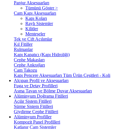
Panjur Aksesuarları
Tümünü Göster >
Cam Kapı Aksesuarları
Kapı Koları
Raylı Sistemler
Kilitler
Menteşeler
Tek ve Çift Açılımlar
Kıl Fitiller
Rulmanlar
Kapı Kapatıcı (Kapı Hidroliği)
Cephe Makasları
Cephe Ankrajları
Cam Takozu
Kapı Pencere Aksesuarları Tüm Ürün Çeşitleri - Koli
Alçıpan Profil ve Aksesuarları
Fuga ve Detay Profilleri
Asma Tavan ve Bölme Duvar Aksesuarları
Alüminyum Doğrama Fitilleri
Açılır Sistem Fitilleri
Sürme Sistem Fitilleri
Giydirme Cephe Fitilleri
Alüminyum Profiller
Kompozit Panel Profilleri
Katlanır Cam Sistemler