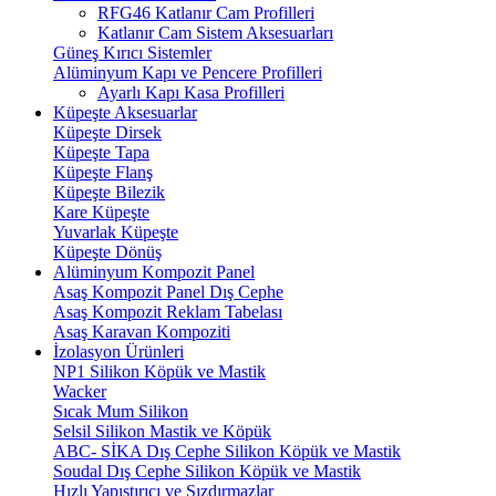
RFG46 Katlanır Cam Profilleri
Katlanır Cam Sistem Aksesuarları
Güneş Kırıcı Sistemler
Alüminyum Kapı ve Pencere Profilleri
Ayarlı Kapı Kasa Profilleri
Küpeşte Aksesuarlar
Küpeşte Dirsek
Küpeşte Tapa
Küpeşte Flanş
Küpeşte Bilezik
Kare Küpeşte
Yuvarlak Küpeşte
Küpeşte Dönüş
Alüminyum Kompozit Panel
Asaş Kompozit Panel Dış Cephe
Asaş Kompozit Reklam Tabelası
Asaş Karavan Kompoziti
İzolasyon Ürünleri
NP1 Silikon Köpük ve Mastik
Wacker
Sıcak Mum Silikon
Selsil Silikon Mastik ve Köpük
ABC- SİKA Dış Cephe Silikon Köpük ve Mastik
Soudal Dış Cephe Silikon Köpük ve Mastik
Hızlı Yapıştırıcı ve Sızdırmazlar