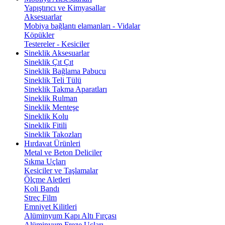
Yapıştırıcı ve Kimyasallar
Aksesuarlar
Mobiya bağlantı elamanları - Vidalar
Köpükler
Testereler - Kesiciler
Sineklik Aksesuarlar
Sineklik Çıt Çıt
Sineklik Bağlama Pabucu
Sineklik Teli Tülü
Sineklik Takma Aparatları
Sineklik Rulman
Sineklik Menteşe
Sineklik Kolu
Sineklik Fitili
Sineklik Takozları
Hırdavat Ürünleri
Metal ve Beton Deliciler
Sıkma Uçları
Kesiciler ve Taşlamalar
Ölçme Aletleri
Koli Bandı
Streç Film
Emniyet Kilitleri
Alüminyum Kapı Altı Fırçası
Alüminyum Freze Uçları