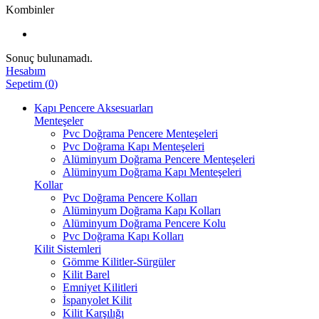
Kombinler
Sonuç bulunamadı.
Hesabım
Sepetim
(
0
)
Kapı Pencere Aksesuarları
Menteşeler
Pvc Doğrama Pencere Menteşeleri
Pvc Doğrama Kapı Menteşeleri
Alüminyum Doğrama Pencere Menteşeleri
Alüminyum Doğrama Kapı Menteşeleri
Kollar
Pvc Doğrama Pencere Kolları
Alüminyum Doğrama Kapı Kolları
Alüminyum Doğrama Pencere Kolu
Pvc Doğrama Kapı Kolları
Kilit Sistemleri
Gömme Kilitler-Sürgüler
Kilit Barel
Emniyet Kilitleri
İspanyolet Kilit
Kilit Karşılığı