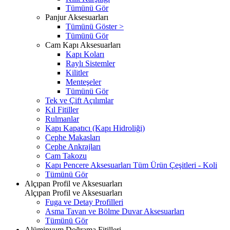
Tümünü Gör
Panjur Aksesuarları
Tümünü Göster >
Tümünü Gör
Cam Kapı Aksesuarları
Kapı Koları
Raylı Sistemler
Kilitler
Menteşeler
Tümünü Gör
Tek ve Çift Açılımlar
Kıl Fitiller
Rulmanlar
Kapı Kapatıcı (Kapı Hidroliği)
Cephe Makasları
Cephe Ankrajları
Cam Takozu
Kapı Pencere Aksesuarları Tüm Ürün Çeşitleri - Koli
Tümünü Gör
Alçıpan Profil ve Aksesuarları
Alçıpan Profil ve Aksesuarları
Fuga ve Detay Profilleri
Asma Tavan ve Bölme Duvar Aksesuarları
Tümünü Gör
Alüminyum Doğrama Fitilleri