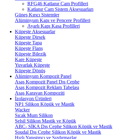
RFG46 Katlanır Cam Profilleri
Katlanır Cam Sistem Aksesuarları
Güneş Kırıcı Sistemler
Alüminyum Kapı ve Pencere Profilleri
Ayarlı Kapı Kasa Profilleri
Küpeşte Aksesuarlar
Küpeşte Dirsek
Küpeşte Tapa
Küpeşte Flanş
Küpeşte Bilezik
Kare Küpeşte
Yuvarlak Küpeşte
Küpeşte Dönüş
Alüminyum Kompozit Panel
Asaş Kompozit Panel Dış Cephe
Asaş Kompozit Reklam Tabelası
Asaş Karavan Kompoziti
İzolasyon Ürünleri
NP1 Silikon Köpük ve Mastik
Wacker
Sıcak Mum Silikon
Selsil Silikon Mastik ve Köpük
ABC- SİKA Dış Cephe Silikon Köpük ve Mastik
Soudal Dış Cephe Silikon Köpük ve Mastik
Hızlı Yapıştırıcı ve Sızdırmazlar