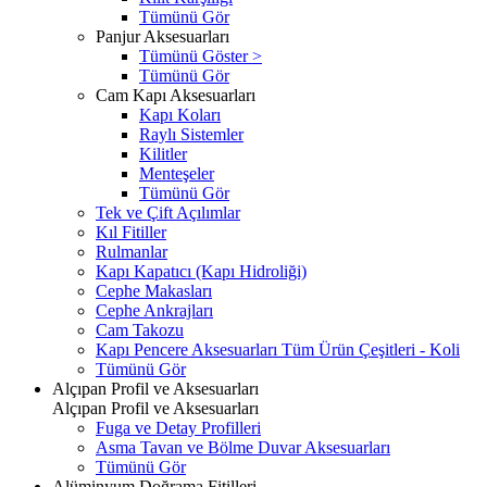
Tümünü Gör
Panjur Aksesuarları
Tümünü Göster >
Tümünü Gör
Cam Kapı Aksesuarları
Kapı Koları
Raylı Sistemler
Kilitler
Menteşeler
Tümünü Gör
Tek ve Çift Açılımlar
Kıl Fitiller
Rulmanlar
Kapı Kapatıcı (Kapı Hidroliği)
Cephe Makasları
Cephe Ankrajları
Cam Takozu
Kapı Pencere Aksesuarları Tüm Ürün Çeşitleri - Koli
Tümünü Gör
Alçıpan Profil ve Aksesuarları
Alçıpan Profil ve Aksesuarları
Fuga ve Detay Profilleri
Asma Tavan ve Bölme Duvar Aksesuarları
Tümünü Gör
Alüminyum Doğrama Fitilleri