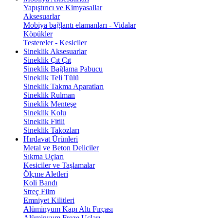
Yapıştırıcı ve Kimyasallar
Aksesuarlar
Mobiya bağlantı elamanları - Vidalar
Köpükler
Testereler - Kesiciler
Sineklik Aksesuarlar
Sineklik Çıt Çıt
Sineklik Bağlama Pabucu
Sineklik Teli Tülü
Sineklik Takma Aparatları
Sineklik Rulman
Sineklik Menteşe
Sineklik Kolu
Sineklik Fitili
Sineklik Takozları
Hırdavat Ürünleri
Metal ve Beton Deliciler
Sıkma Uçları
Kesiciler ve Taşlamalar
Ölçme Aletleri
Koli Bandı
Streç Film
Emniyet Kilitleri
Alüminyum Kapı Altı Fırçası
Alüminyum Freze Uçları