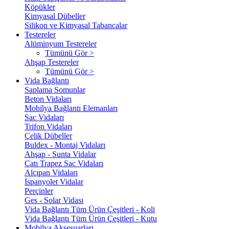
Köpükler
Kimyasal Dübeller
Silikon ve Kimyasal Tabancalar
Testereler
Alüminyum Testereler
Tümünü Gör >
Ahşap Testereler
Tümünü Gör >
Vida Bağlantı
Saplama Somunlar
Beton Vidaları
Mobilya Bağlantı Elemanları
Sac Vidaları
Trifon Vidaları
Çelik Dübeller
Buldex - Montaj Vidaları
Ahşap - Sunta Vidalar
Çatı Trapez Sac Vidaları
Alçıpan Vidaları
İspanyolet Vidalar
Perçinler
Ges - Solar Vidası
Vida Bağlantı Tüm Ürün Çeşitleri - Koli
Vida Bağlantı Tüm Ürün Çeşitleri - Kutu
Mobilya Aksesuarları