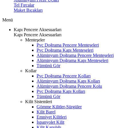
Tel Fırçalar
Maket Bıçakları
Menü
Kapı Pencere Aksesuarları
Kapı Pencere Aksesuarları
Menteşeler
Pvc Doğrama Pencere Menteşeleri
Pvc Doğrama Kapı Menteşeleri
Alüminyum Doğrama Pencere Menteşeleri
Alüminyum Doğrama Kapı Menteşeleri
Tümünü Gör
Kollar
Pvc Doğrama Pencere Kolları
Alüminyum Doğrama Kapı Kolları
Alüminyum Doğrama Pencere Kolu
Pvc Doğrama Kapı Kolları
Tümünü Gör
Kilit Sistemleri
Gömme Kilitler-Sürgüler
Kilit Barel
Emniyet Kilitleri
İspanyolet Kilit
Kilit Karşılığı