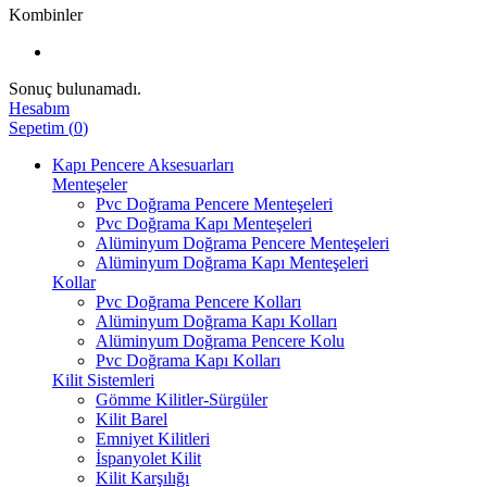
Kombinler
Sonuç bulunamadı.
Hesabım
Sepetim
(
0
)
Kapı Pencere Aksesuarları
Menteşeler
Pvc Doğrama Pencere Menteşeleri
Pvc Doğrama Kapı Menteşeleri
Alüminyum Doğrama Pencere Menteşeleri
Alüminyum Doğrama Kapı Menteşeleri
Kollar
Pvc Doğrama Pencere Kolları
Alüminyum Doğrama Kapı Kolları
Alüminyum Doğrama Pencere Kolu
Pvc Doğrama Kapı Kolları
Kilit Sistemleri
Gömme Kilitler-Sürgüler
Kilit Barel
Emniyet Kilitleri
İspanyolet Kilit
Kilit Karşılığı