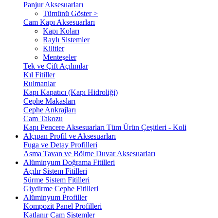
Panjur Aksesuarları
Tümünü Göster >
Cam Kapı Aksesuarları
Kapı Koları
Raylı Sistemler
Kilitler
Menteşeler
Tek ve Çift Açılımlar
Kıl Fitiller
Rulmanlar
Kapı Kapatıcı (Kapı Hidroliği)
Cephe Makasları
Cephe Ankrajları
Cam Takozu
Kapı Pencere Aksesuarları Tüm Ürün Çeşitleri - Koli
Alçıpan Profil ve Aksesuarları
Fuga ve Detay Profilleri
Asma Tavan ve Bölme Duvar Aksesuarları
Alüminyum Doğrama Fitilleri
Açılır Sistem Fitilleri
Sürme Sistem Fitilleri
Giydirme Cephe Fitilleri
Alüminyum Profiller
Kompozit Panel Profilleri
Katlanır Cam Sistemler