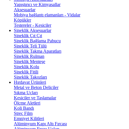
Yapıştırıcı ve Kimyasallar
Aksesuarlar
Mobiya bağlantı elamanları - Vidalar
Köpükler
Testereler - Kesiciler
Sineklik Aksesuarlar
Sineklik Çıt Çıt
Sineklik Bağlama Pabucu
Sineklik Teli Tülü
Sineklik Takma Aparatları
Sineklik Rulman
Sineklik Menteşe
Sineklik Kolu
Sineklik Fitili
Sineklik Takozları
Hırdavat Ürünleri
Metal ve Beton Deliciler
Sıkma Uçları
Kesiciler ve Taşlamalar
Ölçme Aletleri
Koli Bandı
Streç Film
Emniyet Kilitleri
Alüminyum Kapı Altı Fırçası
Alüminyum Freze Uçları