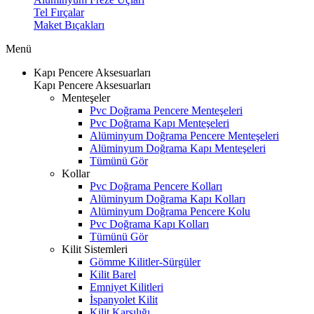
Tel Fırçalar
Maket Bıçakları
Menü
Kapı Pencere Aksesuarları
Kapı Pencere Aksesuarları
Menteşeler
Pvc Doğrama Pencere Menteşeleri
Pvc Doğrama Kapı Menteşeleri
Alüminyum Doğrama Pencere Menteşeleri
Alüminyum Doğrama Kapı Menteşeleri
Tümünü Gör
Kollar
Pvc Doğrama Pencere Kolları
Alüminyum Doğrama Kapı Kolları
Alüminyum Doğrama Pencere Kolu
Pvc Doğrama Kapı Kolları
Tümünü Gör
Kilit Sistemleri
Gömme Kilitler-Sürgüler
Kilit Barel
Emniyet Kilitleri
İspanyolet Kilit
Kilit Karşılığı