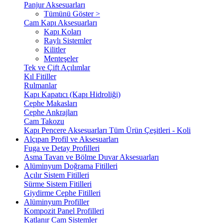
Panjur Aksesuarları
Tümünü Göster >
Cam Kapı Aksesuarları
Kapı Koları
Raylı Sistemler
Kilitler
Menteşeler
Tek ve Çift Açılımlar
Kıl Fitiller
Rulmanlar
Kapı Kapatıcı (Kapı Hidroliği)
Cephe Makasları
Cephe Ankrajları
Cam Takozu
Kapı Pencere Aksesuarları Tüm Ürün Çeşitleri - Koli
Alçıpan Profil ve Aksesuarları
Fuga ve Detay Profilleri
Asma Tavan ve Bölme Duvar Aksesuarları
Alüminyum Doğrama Fitilleri
Açılır Sistem Fitilleri
Sürme Sistem Fitilleri
Giydirme Cephe Fitilleri
Alüminyum Profiller
Kompozit Panel Profilleri
Katlanır Cam Sistemler