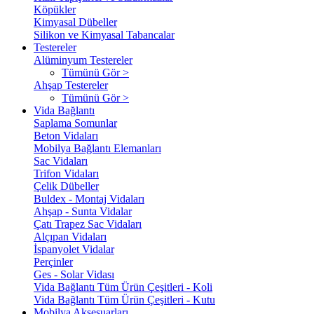
Köpükler
Kimyasal Dübeller
Silikon ve Kimyasal Tabancalar
Testereler
Alüminyum Testereler
Tümünü Gör >
Ahşap Testereler
Tümünü Gör >
Vida Bağlantı
Saplama Somunlar
Beton Vidaları
Mobilya Bağlantı Elemanları
Sac Vidaları
Trifon Vidaları
Çelik Dübeller
Buldex - Montaj Vidaları
Ahşap - Sunta Vidalar
Çatı Trapez Sac Vidaları
Alçıpan Vidaları
İspanyolet Vidalar
Perçinler
Ges - Solar Vidası
Vida Bağlantı Tüm Ürün Çeşitleri - Koli
Vida Bağlantı Tüm Ürün Çeşitleri - Kutu
Mobilya Aksesuarları