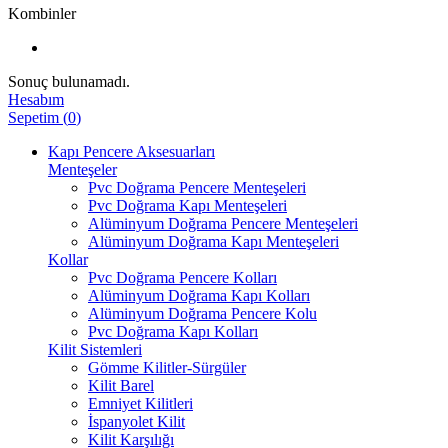
Kombinler
Sonuç bulunamadı.
Hesabım
Sepetim
(
0
)
Kapı Pencere Aksesuarları
Menteşeler
Pvc Doğrama Pencere Menteşeleri
Pvc Doğrama Kapı Menteşeleri
Alüminyum Doğrama Pencere Menteşeleri
Alüminyum Doğrama Kapı Menteşeleri
Kollar
Pvc Doğrama Pencere Kolları
Alüminyum Doğrama Kapı Kolları
Alüminyum Doğrama Pencere Kolu
Pvc Doğrama Kapı Kolları
Kilit Sistemleri
Gömme Kilitler-Sürgüler
Kilit Barel
Emniyet Kilitleri
İspanyolet Kilit
Kilit Karşılığı