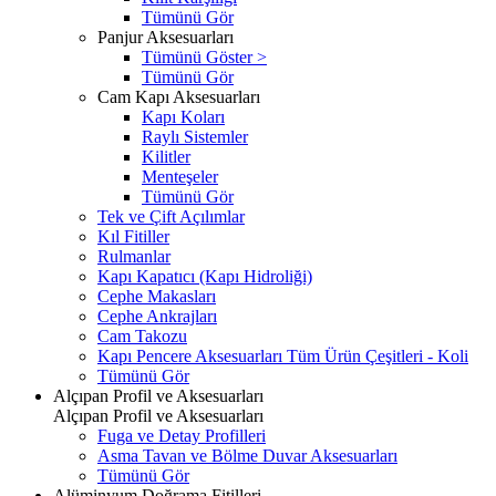
Tümünü Gör
Panjur Aksesuarları
Tümünü Göster >
Tümünü Gör
Cam Kapı Aksesuarları
Kapı Koları
Raylı Sistemler
Kilitler
Menteşeler
Tümünü Gör
Tek ve Çift Açılımlar
Kıl Fitiller
Rulmanlar
Kapı Kapatıcı (Kapı Hidroliği)
Cephe Makasları
Cephe Ankrajları
Cam Takozu
Kapı Pencere Aksesuarları Tüm Ürün Çeşitleri - Koli
Tümünü Gör
Alçıpan Profil ve Aksesuarları
Alçıpan Profil ve Aksesuarları
Fuga ve Detay Profilleri
Asma Tavan ve Bölme Duvar Aksesuarları
Tümünü Gör
Alüminyum Doğrama Fitilleri