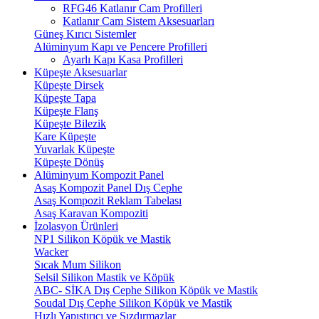
RFG46 Katlanır Cam Profilleri
Katlanır Cam Sistem Aksesuarları
Güneş Kırıcı Sistemler
Alüminyum Kapı ve Pencere Profilleri
Ayarlı Kapı Kasa Profilleri
Küpeşte Aksesuarlar
Küpeşte Dirsek
Küpeşte Tapa
Küpeşte Flanş
Küpeşte Bilezik
Kare Küpeşte
Yuvarlak Küpeşte
Küpeşte Dönüş
Alüminyum Kompozit Panel
Asaş Kompozit Panel Dış Cephe
Asaş Kompozit Reklam Tabelası
Asaş Karavan Kompoziti
İzolasyon Ürünleri
NP1 Silikon Köpük ve Mastik
Wacker
Sıcak Mum Silikon
Selsil Silikon Mastik ve Köpük
ABC- SİKA Dış Cephe Silikon Köpük ve Mastik
Soudal Dış Cephe Silikon Köpük ve Mastik
Hızlı Yapıştırıcı ve Sızdırmazlar