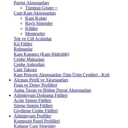
Panjur Aksesuarları
Tümünü Göster >
Cam Kapı Aksesuarları
Kapı Koları
Raylı Sistemler
Kilitler
Menteşeler
Tek ve Çift Açılımlar
Kıl Fitiller
Rulmanlar
Kapı Kapatıcı (Kapı Hidroliği)
Cephe Makasları
Cephe Ankrajları
Cam Takozu
Kapı Pencere Aksesuarları Tüm Ürün Çeşitleri - Koli
Alçıpan Profil ve Aksesuarları
Fuga ve Detay Profilleri
Asma Tavan ve Bölme Duvar Aksesuarları
Alüminyum Doğrama Fitilleri
Açılır Sistem Fitilleri
Sürme Sistem Fitilleri
Giydirme Cephe Fitilleri
Alüminyum Profiller
Kompozit Panel Profilleri
Katlanır Cam Sistemler