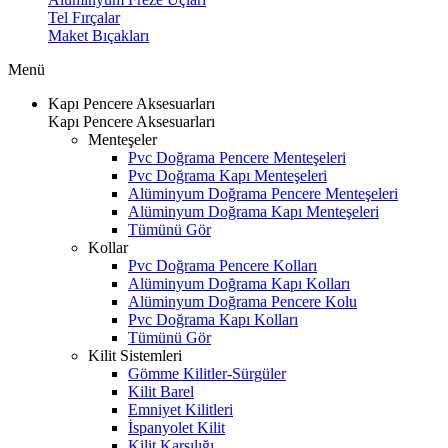
Tel Fırçalar
Maket Bıçakları
Menü
Kapı Pencere Aksesuarları
Kapı Pencere Aksesuarları
Menteşeler
Pvc Doğrama Pencere Menteşeleri
Pvc Doğrama Kapı Menteşeleri
Alüminyum Doğrama Pencere Menteşeleri
Alüminyum Doğrama Kapı Menteşeleri
Tümünü Gör
Kollar
Pvc Doğrama Pencere Kolları
Alüminyum Doğrama Kapı Kolları
Alüminyum Doğrama Pencere Kolu
Pvc Doğrama Kapı Kolları
Tümünü Gör
Kilit Sistemleri
Gömme Kilitler-Sürgüler
Kilit Barel
Emniyet Kilitleri
İspanyolet Kilit
Kilit Karşılığı