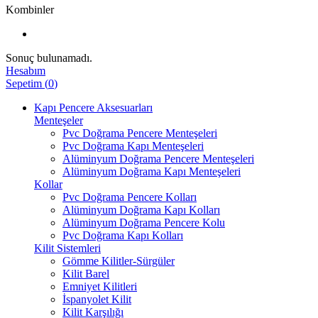
Kombinler
Sonuç bulunamadı.
Hesabım
Sepetim
(
0
)
Kapı Pencere Aksesuarları
Menteşeler
Pvc Doğrama Pencere Menteşeleri
Pvc Doğrama Kapı Menteşeleri
Alüminyum Doğrama Pencere Menteşeleri
Alüminyum Doğrama Kapı Menteşeleri
Kollar
Pvc Doğrama Pencere Kolları
Alüminyum Doğrama Kapı Kolları
Alüminyum Doğrama Pencere Kolu
Pvc Doğrama Kapı Kolları
Kilit Sistemleri
Gömme Kilitler-Sürgüler
Kilit Barel
Emniyet Kilitleri
İspanyolet Kilit
Kilit Karşılığı