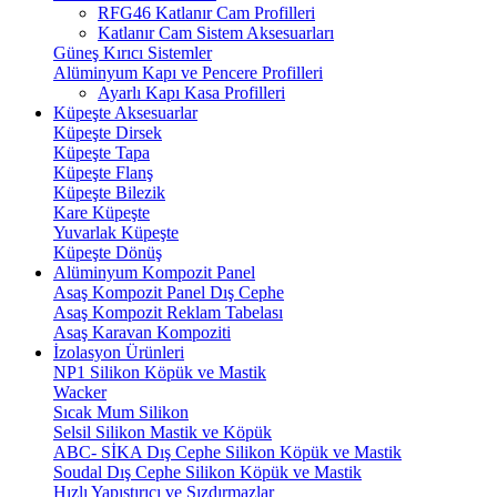
RFG46 Katlanır Cam Profilleri
Katlanır Cam Sistem Aksesuarları
Güneş Kırıcı Sistemler
Alüminyum Kapı ve Pencere Profilleri
Ayarlı Kapı Kasa Profilleri
Küpeşte Aksesuarlar
Küpeşte Dirsek
Küpeşte Tapa
Küpeşte Flanş
Küpeşte Bilezik
Kare Küpeşte
Yuvarlak Küpeşte
Küpeşte Dönüş
Alüminyum Kompozit Panel
Asaş Kompozit Panel Dış Cephe
Asaş Kompozit Reklam Tabelası
Asaş Karavan Kompoziti
İzolasyon Ürünleri
NP1 Silikon Köpük ve Mastik
Wacker
Sıcak Mum Silikon
Selsil Silikon Mastik ve Köpük
ABC- SİKA Dış Cephe Silikon Köpük ve Mastik
Soudal Dış Cephe Silikon Köpük ve Mastik
Hızlı Yapıştırıcı ve Sızdırmazlar