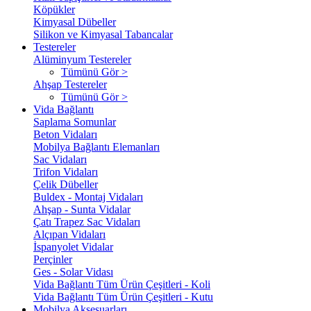
Köpükler
Kimyasal Dübeller
Silikon ve Kimyasal Tabancalar
Testereler
Alüminyum Testereler
Tümünü Gör >
Ahşap Testereler
Tümünü Gör >
Vida Bağlantı
Saplama Somunlar
Beton Vidaları
Mobilya Bağlantı Elemanları
Sac Vidaları
Trifon Vidaları
Çelik Dübeller
Buldex - Montaj Vidaları
Ahşap - Sunta Vidalar
Çatı Trapez Sac Vidaları
Alçıpan Vidaları
İspanyolet Vidalar
Perçinler
Ges - Solar Vidası
Vida Bağlantı Tüm Ürün Çeşitleri - Koli
Vida Bağlantı Tüm Ürün Çeşitleri - Kutu
Mobilya Aksesuarları