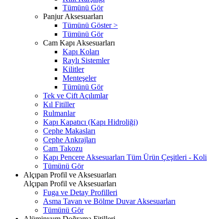
Tümünü Gör
Panjur Aksesuarları
Tümünü Göster >
Tümünü Gör
Cam Kapı Aksesuarları
Kapı Koları
Raylı Sistemler
Kilitler
Menteşeler
Tümünü Gör
Tek ve Çift Açılımlar
Kıl Fitiller
Rulmanlar
Kapı Kapatıcı (Kapı Hidroliği)
Cephe Makasları
Cephe Ankrajları
Cam Takozu
Kapı Pencere Aksesuarları Tüm Ürün Çeşitleri - Koli
Tümünü Gör
Alçıpan Profil ve Aksesuarları
Alçıpan Profil ve Aksesuarları
Fuga ve Detay Profilleri
Asma Tavan ve Bölme Duvar Aksesuarları
Tümünü Gör
Alüminyum Doğrama Fitilleri