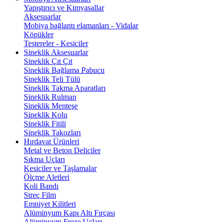
Yapıştırıcı ve Kimyasallar
Aksesuarlar
Mobiya bağlantı elamanları - Vidalar
Köpükler
Testereler - Kesiciler
Sineklik Aksesuarlar
Sineklik Çıt Çıt
Sineklik Bağlama Pabucu
Sineklik Teli Tülü
Sineklik Takma Aparatları
Sineklik Rulman
Sineklik Menteşe
Sineklik Kolu
Sineklik Fitili
Sineklik Takozları
Hırdavat Ürünleri
Metal ve Beton Deliciler
Sıkma Uçları
Kesiciler ve Taşlamalar
Ölçme Aletleri
Koli Bandı
Streç Film
Emniyet Kilitleri
Alüminyum Kapı Altı Fırçası
Alüminyum Freze Uçları