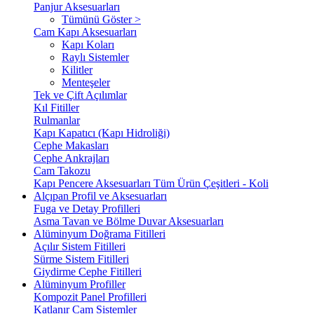
Panjur Aksesuarları
Tümünü Göster >
Cam Kapı Aksesuarları
Kapı Koları
Raylı Sistemler
Kilitler
Menteşeler
Tek ve Çift Açılımlar
Kıl Fitiller
Rulmanlar
Kapı Kapatıcı (Kapı Hidroliği)
Cephe Makasları
Cephe Ankrajları
Cam Takozu
Kapı Pencere Aksesuarları Tüm Ürün Çeşitleri - Koli
Alçıpan Profil ve Aksesuarları
Fuga ve Detay Profilleri
Asma Tavan ve Bölme Duvar Aksesuarları
Alüminyum Doğrama Fitilleri
Açılır Sistem Fitilleri
Sürme Sistem Fitilleri
Giydirme Cephe Fitilleri
Alüminyum Profiller
Kompozit Panel Profilleri
Katlanır Cam Sistemler