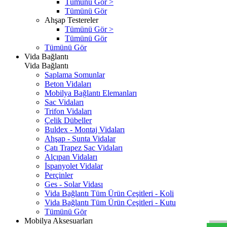
Tümünü Gör >
Tümünü Gör
Ahşap Testereler
Tümünü Gör >
Tümünü Gör
Tümünü Gör
Vida Bağlantı
Vida Bağlantı
Saplama Somunlar
Beton Vidaları
Mobilya Bağlantı Elemanları
Sac Vidaları
Trifon Vidaları
Çelik Dübeller
Buldex - Montaj Vidaları
Ahşap - Sunta Vidalar
Çatı Trapez Sac Vidaları
Alçıpan Vidaları
İspanyolet Vidalar
Perçinler
Ges - Solar Vidası
Vida Bağlantı Tüm Ürün Çeşitleri - Koli
Vida Bağlantı Tüm Ürün Çeşitleri - Kutu
Tümünü Gör
Mobilya Aksesuarları