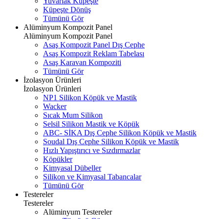
Yuvarlak Küpeşte
Küpeşte Dönüş
Tümünü Gör
Alüminyum Kompozit Panel
Alüminyum Kompozit Panel
Asaş Kompozit Panel Dış Cephe
Asaş Kompozit Reklam Tabelası
Asaş Karavan Kompoziti
Tümünü Gör
İzolasyon Ürünleri
İzolasyon Ürünleri
NP1 Silikon Köpük ve Mastik
Wacker
Sıcak Mum Silikon
Selsil Silikon Mastik ve Köpük
ABC- SİKA Dış Cephe Silikon Köpük ve Mastik
Soudal Dış Cephe Silikon Köpük ve Mastik
Hızlı Yapıştırıcı ve Sızdırmazlar
Köpükler
Kimyasal Dübeller
Silikon ve Kimyasal Tabancalar
Tümünü Gör
Testereler
Testereler
Alüminyum Testereler