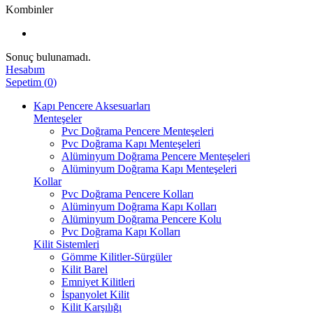
Kombinler
Sonuç bulunamadı.
Hesabım
Sepetim
(
0
)
Kapı Pencere Aksesuarları
Menteşeler
Pvc Doğrama Pencere Menteşeleri
Pvc Doğrama Kapı Menteşeleri
Alüminyum Doğrama Pencere Menteşeleri
Alüminyum Doğrama Kapı Menteşeleri
Kollar
Pvc Doğrama Pencere Kolları
Alüminyum Doğrama Kapı Kolları
Alüminyum Doğrama Pencere Kolu
Pvc Doğrama Kapı Kolları
Kilit Sistemleri
Gömme Kilitler-Sürgüler
Kilit Barel
Emniyet Kilitleri
İspanyolet Kilit
Kilit Karşılığı