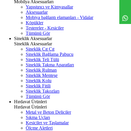
Mobilya Aksesuarları
Yapıştırıcı ve Kimyasallar
Aksesuarlar
Mobiya bağlantı elamanları - Vidalar
Köpükler
Testereler - Kesiciler
Tümünü Gör
Sineklik Aksesuarlar
Sineklik Aksesuarlar
Sineklik Çıt Çıt
Sineklik Bağlama Pabucu
Sineklik Teli Tülü
Sineklik Takma Aparatları
Sineklik Rulman
Sineklik Menteşe
Sineklik Kolu
Sineklik Fitili
Sineklik Takozları
Tümünü Gör
Hırdavat Ürünleri
Hırdavat Ürünleri
Metal ve Beton Deliciler
Sıkma Uçları
Kesiciler ve Taşlamalar
Ölçme Aletleri