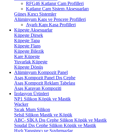
RFG46 Katlanır Cam Profilleri
Katlanır Cam Sistem Aksesuarları
Güneş Kırıcı Sistemler
Alüminyum Kapı ve Pencere Profilleri
Ayarlı Kapı Kasa Profilleri
Küpeşte Aksesuarlar
Küpeşte Dirsek
Küpeşte Tapa
Küpeşte Flanş
Küpeşte Bilezik
Kare Küpeşte
Yuvarlak Küpeşte
Küpeşte Dönüş
Alüminyum Kompozit Panel
Asaş Kompozit Panel Dış Cephe
Asaş Kompozit Reklam Tabelası
Asaş Karavan Kompoziti
İzolasyon Ürünleri
NP1 Silikon Köpük ve Mastik
Wacker
Sıcak Mum Silikon
Selsil Silikon Mastik ve Köpük
ABC- SİKA Dış Cephe Silikon Köpük ve Mastik
Soudal Dış Cephe Silikon Köpük ve Mastik
Hızlı Yapıştırıcı ve Sızdırmazlar