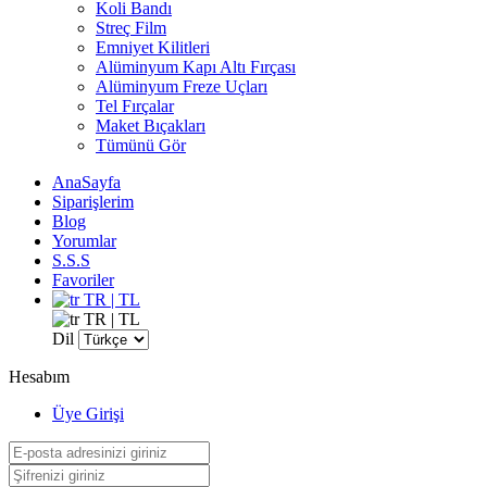
Koli Bandı
Streç Film
Emniyet Kilitleri
Alüminyum Kapı Altı Fırçası
Alüminyum Freze Uçları
Tel Fırçalar
Maket Bıçakları
Tümünü Gör
AnaSayfa
Siparişlerim
Blog
Yorumlar
S.S.S
Favoriler
TR | TL
TR | TL
Dil
Hesabım
Üye Girişi