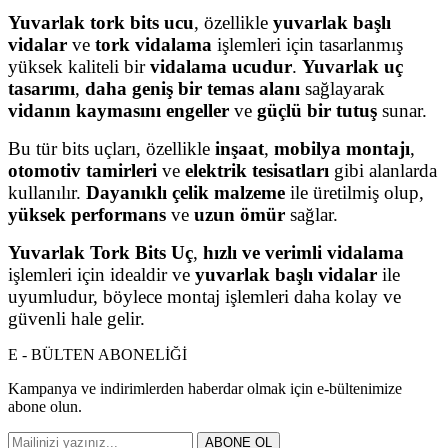
Yuvarlak tork bits ucu
, özellikle
yuvarlak başlı
vidalar
ve
tork vidalama
işlemleri için tasarlanmış
yüksek kaliteli bir
vidalama ucudur
.
Yuvarlak uç
tasarımı
,
daha geniş bir temas alanı
sağlayarak
vidanın kaymasını engeller
ve
güçlü bir tutuş
sunar.
Bu tür bits uçları, özellikle
inşaat
,
mobilya montajı
,
otomotiv tamirleri
ve
elektrik tesisatları
gibi alanlarda
kullanılır.
Dayanıklı çelik malzeme
ile üretilmiş olup,
yüksek performans
ve
uzun ömür
sağlar.
Yuvarlak Tork Bits Uç
,
hızlı ve verimli vidalama
işlemleri için idealdir ve
yuvarlak başlı vidalar
ile
uyumludur, böylece montaj işlemleri daha kolay ve
güvenli hale gelir.
E - BÜLTEN ABONELİĞİ
Kampanya ve indirimlerden haberdar olmak için e-bültenimize
abone olun.
ABONE OL