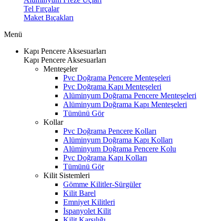
Tel Fırçalar
Maket Bıçakları
Menü
Kapı Pencere Aksesuarları
Kapı Pencere Aksesuarları
Menteşeler
Pvc Doğrama Pencere Menteşeleri
Pvc Doğrama Kapı Menteşeleri
Alüminyum Doğrama Pencere Menteşeleri
Alüminyum Doğrama Kapı Menteşeleri
Tümünü Gör
Kollar
Pvc Doğrama Pencere Kolları
Alüminyum Doğrama Kapı Kolları
Alüminyum Doğrama Pencere Kolu
Pvc Doğrama Kapı Kolları
Tümünü Gör
Kilit Sistemleri
Gömme Kilitler-Sürgüler
Kilit Barel
Emniyet Kilitleri
İspanyolet Kilit
Kilit Karşılığı