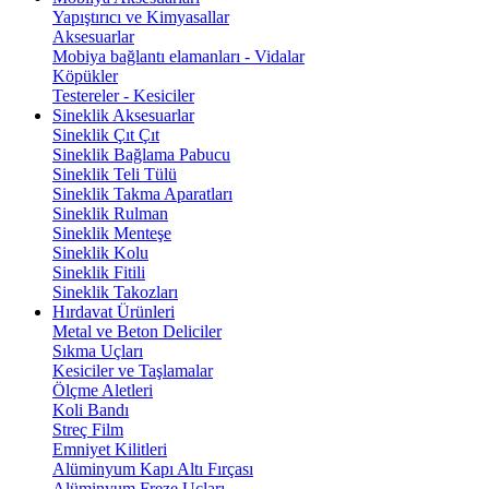
Yapıştırıcı ve Kimyasallar
Aksesuarlar
Mobiya bağlantı elamanları - Vidalar
Köpükler
Testereler - Kesiciler
Sineklik Aksesuarlar
Sineklik Çıt Çıt
Sineklik Bağlama Pabucu
Sineklik Teli Tülü
Sineklik Takma Aparatları
Sineklik Rulman
Sineklik Menteşe
Sineklik Kolu
Sineklik Fitili
Sineklik Takozları
Hırdavat Ürünleri
Metal ve Beton Deliciler
Sıkma Uçları
Kesiciler ve Taşlamalar
Ölçme Aletleri
Koli Bandı
Streç Film
Emniyet Kilitleri
Alüminyum Kapı Altı Fırçası
Alüminyum Freze Uçları