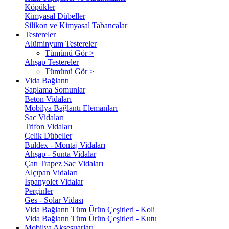
Köpükler
Kimyasal Dübeller
Silikon ve Kimyasal Tabancalar
Testereler
Alüminyum Testereler
Tümünü Gör >
Ahşap Testereler
Tümünü Gör >
Vida Bağlantı
Saplama Somunlar
Beton Vidaları
Mobilya Bağlantı Elemanları
Sac Vidaları
Trifon Vidaları
Çelik Dübeller
Buldex - Montaj Vidaları
Ahşap - Sunta Vidalar
Çatı Trapez Sac Vidaları
Alçıpan Vidaları
İspanyolet Vidalar
Perçinler
Ges - Solar Vidası
Vida Bağlantı Tüm Ürün Çeşitleri - Koli
Vida Bağlantı Tüm Ürün Çeşitleri - Kutu
Mobilya Aksesuarları