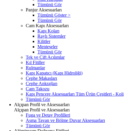
Tümünü Gör
Panjur Aksesuarları
Tümünü Göster >
Tümünü Gör
Cam Kapı Aksesuarları
Kapı Koları
Raylı Sistemler
Kilitler
Menteşeler
Tümünü Gör
Tek ve Çift Açılımlar
Kıl Fitiller
Rulmanlar
Kapı Kapatıcı (Kapı Hidroliği)
Cephe Makasları
Cephe Ankrajları
Cam Takozu
Kapı Pencere Aksesuarları Tüm Ürün Çeşitleri - Koli
Tümünü Gör
Alçıpan Profil ve Aksesuarları
Alçıpan Profil ve Aksesuarları
Fuga ve Detay Profilleri
Asma Tavan ve Bölme Duvar Aksesuarları
Tümünü Gör
Alüminyum Doğrama Fitilleri