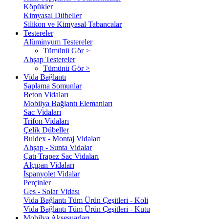
Köpükler
Kimyasal Dübeller
Silikon ve Kimyasal Tabancalar
Testereler
Alüminyum Testereler
Tümünü Gör >
Ahşap Testereler
Tümünü Gör >
Vida Bağlantı
Saplama Somunlar
Beton Vidaları
Mobilya Bağlantı Elemanları
Sac Vidaları
Trifon Vidaları
Çelik Dübeller
Buldex - Montaj Vidaları
Ahşap - Sunta Vidalar
Çatı Trapez Sac Vidaları
Alçıpan Vidaları
İspanyolet Vidalar
Perçinler
Ges - Solar Vidası
Vida Bağlantı Tüm Ürün Çeşitleri - Koli
Vida Bağlantı Tüm Ürün Çeşitleri - Kutu
Mobilya Aksesuarları