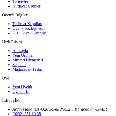
Testereler
Hırdavat Ürünleri
Önemli Bilgiler
Teslimat Koşulları
Üyelik Sözleşmesi
Gizlilik ve Güvenlik
Hızlı Erişim
Anasayfa
Yeni Ürünler
Müşteri Hizmetleri
Sepetim
Mağazadan Teslim
Üye
Yeni Üyelik
Üye Girişi
İLETİŞİM
Aydın Mahallesi 4328 Sokak No:32 \nKarabağlar /İZMİR
(0232) 351 10 35