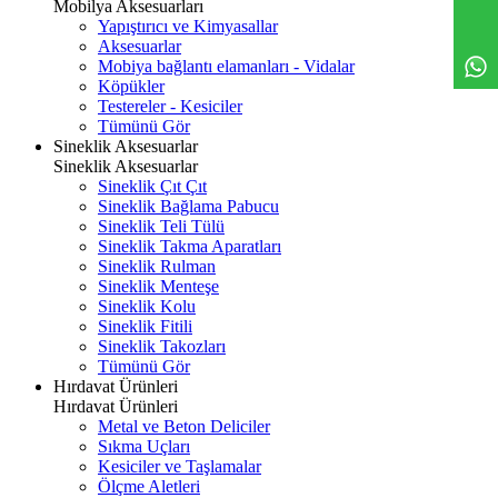
Mobilya Aksesuarları
Yapıştırıcı ve Kimyasallar
Aksesuarlar
Mobiya bağlantı elamanları - Vidalar
Köpükler
Testereler - Kesiciler
Tümünü Gör
Sineklik Aksesuarlar
Sineklik Aksesuarlar
Sineklik Çıt Çıt
Sineklik Bağlama Pabucu
Sineklik Teli Tülü
Sineklik Takma Aparatları
Sineklik Rulman
Sineklik Menteşe
Sineklik Kolu
Sineklik Fitili
Sineklik Takozları
Tümünü Gör
Hırdavat Ürünleri
Hırdavat Ürünleri
Metal ve Beton Deliciler
Sıkma Uçları
Kesiciler ve Taşlamalar
Ölçme Aletleri