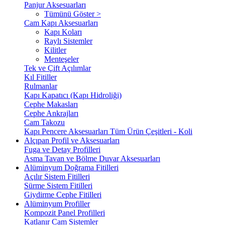
Panjur Aksesuarları
Tümünü Göster >
Cam Kapı Aksesuarları
Kapı Koları
Raylı Sistemler
Kilitler
Menteşeler
Tek ve Çift Açılımlar
Kıl Fitiller
Rulmanlar
Kapı Kapatıcı (Kapı Hidroliği)
Cephe Makasları
Cephe Ankrajları
Cam Takozu
Kapı Pencere Aksesuarları Tüm Ürün Çeşitleri - Koli
Alçıpan Profil ve Aksesuarları
Fuga ve Detay Profilleri
Asma Tavan ve Bölme Duvar Aksesuarları
Alüminyum Doğrama Fitilleri
Açılır Sistem Fitilleri
Sürme Sistem Fitilleri
Giydirme Cephe Fitilleri
Alüminyum Profiller
Kompozit Panel Profilleri
Katlanır Cam Sistemler