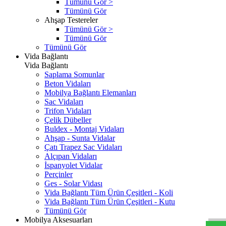
Tümünü Gör >
Tümünü Gör
Ahşap Testereler
Tümünü Gör >
Tümünü Gör
Tümünü Gör
Vida Bağlantı
Vida Bağlantı
Saplama Somunlar
Beton Vidaları
Mobilya Bağlantı Elemanları
Sac Vidaları
Trifon Vidaları
Çelik Dübeller
Buldex - Montaj Vidaları
Ahşap - Sunta Vidalar
Çatı Trapez Sac Vidaları
Alçıpan Vidaları
İspanyolet Vidalar
Perçinler
Ges - Solar Vidası
Vida Bağlantı Tüm Ürün Çeşitleri - Koli
Vida Bağlantı Tüm Ürün Çeşitleri - Kutu
Tümünü Gör
Mobilya Aksesuarları