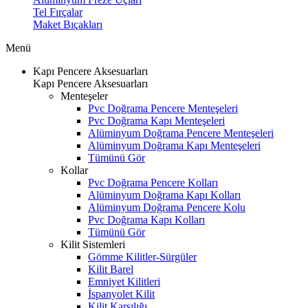
Tel Fırçalar
Maket Bıçakları
Menü
Kapı Pencere Aksesuarları
Kapı Pencere Aksesuarları
Menteşeler
Pvc Doğrama Pencere Menteşeleri
Pvc Doğrama Kapı Menteşeleri
Alüminyum Doğrama Pencere Menteşeleri
Alüminyum Doğrama Kapı Menteşeleri
Tümünü Gör
Kollar
Pvc Doğrama Pencere Kolları
Alüminyum Doğrama Kapı Kolları
Alüminyum Doğrama Pencere Kolu
Pvc Doğrama Kapı Kolları
Tümünü Gör
Kilit Sistemleri
Gömme Kilitler-Sürgüler
Kilit Barel
Emniyet Kilitleri
İspanyolet Kilit
Kilit Karşılığı