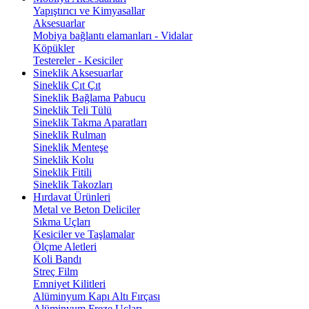
Yapıştırıcı ve Kimyasallar
Aksesuarlar
Mobiya bağlantı elamanları - Vidalar
Köpükler
Testereler - Kesiciler
Sineklik Aksesuarlar
Sineklik Çıt Çıt
Sineklik Bağlama Pabucu
Sineklik Teli Tülü
Sineklik Takma Aparatları
Sineklik Rulman
Sineklik Menteşe
Sineklik Kolu
Sineklik Fitili
Sineklik Takozları
Hırdavat Ürünleri
Metal ve Beton Deliciler
Sıkma Uçları
Kesiciler ve Taşlamalar
Ölçme Aletleri
Koli Bandı
Streç Film
Emniyet Kilitleri
Alüminyum Kapı Altı Fırçası
Alüminyum Freze Uçları