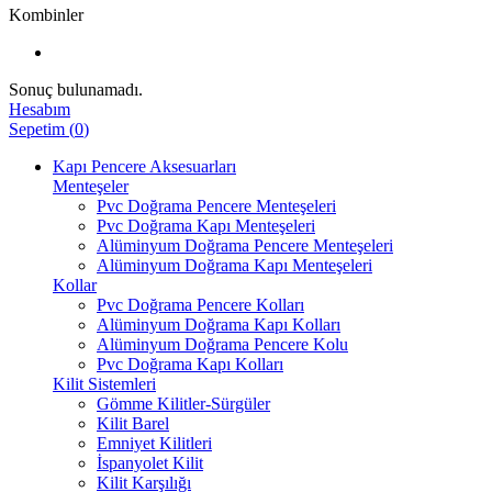
Kombinler
Sonuç bulunamadı.
Hesabım
Sepetim
(
0
)
Kapı Pencere Aksesuarları
Menteşeler
Pvc Doğrama Pencere Menteşeleri
Pvc Doğrama Kapı Menteşeleri
Alüminyum Doğrama Pencere Menteşeleri
Alüminyum Doğrama Kapı Menteşeleri
Kollar
Pvc Doğrama Pencere Kolları
Alüminyum Doğrama Kapı Kolları
Alüminyum Doğrama Pencere Kolu
Pvc Doğrama Kapı Kolları
Kilit Sistemleri
Gömme Kilitler-Sürgüler
Kilit Barel
Emniyet Kilitleri
İspanyolet Kilit
Kilit Karşılığı