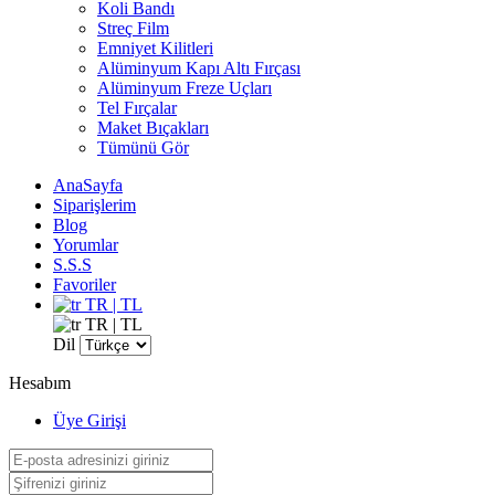
Koli Bandı
Streç Film
Emniyet Kilitleri
Alüminyum Kapı Altı Fırçası
Alüminyum Freze Uçları
Tel Fırçalar
Maket Bıçakları
Tümünü Gör
AnaSayfa
Siparişlerim
Blog
Yorumlar
S.S.S
Favoriler
TR | TL
TR | TL
Dil
Hesabım
Üye Girişi