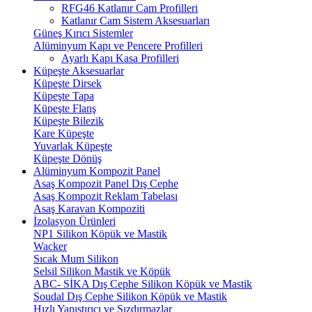
RFG46 Katlanır Cam Profilleri
Katlanır Cam Sistem Aksesuarları
Güneş Kırıcı Sistemler
Alüminyum Kapı ve Pencere Profilleri
Ayarlı Kapı Kasa Profilleri
Küpeşte Aksesuarlar
Küpeşte Dirsek
Küpeşte Tapa
Küpeşte Flanş
Küpeşte Bilezik
Kare Küpeşte
Yuvarlak Küpeşte
Küpeşte Dönüş
Alüminyum Kompozit Panel
Asaş Kompozit Panel Dış Cephe
Asaş Kompozit Reklam Tabelası
Asaş Karavan Kompoziti
İzolasyon Ürünleri
NP1 Silikon Köpük ve Mastik
Wacker
Sıcak Mum Silikon
Selsil Silikon Mastik ve Köpük
ABC- SİKA Dış Cephe Silikon Köpük ve Mastik
Soudal Dış Cephe Silikon Köpük ve Mastik
Hızlı Yapıştırıcı ve Sızdırmazlar