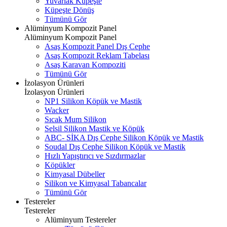
Yuvarlak Küpeşte
Küpeşte Dönüş
Tümünü Gör
Alüminyum Kompozit Panel
Alüminyum Kompozit Panel
Asaş Kompozit Panel Dış Cephe
Asaş Kompozit Reklam Tabelası
Asaş Karavan Kompoziti
Tümünü Gör
İzolasyon Ürünleri
İzolasyon Ürünleri
NP1 Silikon Köpük ve Mastik
Wacker
Sıcak Mum Silikon
Selsil Silikon Mastik ve Köpük
ABC- SİKA Dış Cephe Silikon Köpük ve Mastik
Soudal Dış Cephe Silikon Köpük ve Mastik
Hızlı Yapıştırıcı ve Sızdırmazlar
Köpükler
Kimyasal Dübeller
Silikon ve Kimyasal Tabancalar
Tümünü Gör
Testereler
Testereler
Alüminyum Testereler