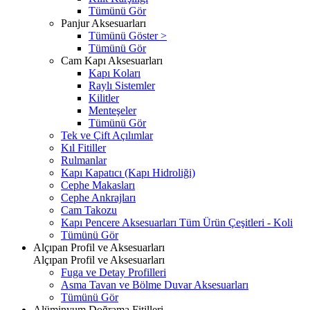
Tümünü Gör
Panjur Aksesuarları
Tümünü Göster >
Tümünü Gör
Cam Kapı Aksesuarları
Kapı Koları
Raylı Sistemler
Kilitler
Menteşeler
Tümünü Gör
Tek ve Çift Açılımlar
Kıl Fitiller
Rulmanlar
Kapı Kapatıcı (Kapı Hidroliği)
Cephe Makasları
Cephe Ankrajları
Cam Takozu
Kapı Pencere Aksesuarları Tüm Ürün Çeşitleri - Koli
Tümünü Gör
Alçıpan Profil ve Aksesuarları
Alçıpan Profil ve Aksesuarları
Fuga ve Detay Profilleri
Asma Tavan ve Bölme Duvar Aksesuarları
Tümünü Gör
Alüminyum Doğrama Fitilleri